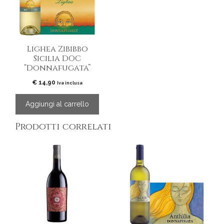
Lighea Zibibbo
Sicilia DOC
“Donnafugata”
€
14,90
Iva inclusa
Aggiungi al carrello
Prodotti correlati
Questo
prodotto
ha
più
varianti.
Le
opzioni
possono