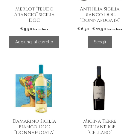
essere
Merlot “Feudo
Anthìlia Sicilia
scelte
Arancio” Sicilia
Bianco DOC
nella
DOC
“Donnafugata”
pagina
del
Fascia
€
9,90
€
6,50
-
€
11,90
Iva inclusa
Iva inclusa
di
prodotto
prezzo:
Aggiungi al carrello
Scegli
da
€ 6,50
a
€ 11,90
Damarino Sicilia
Micina Terre
Bianco DOC
Siciliane IGP
“Donnafugata”
“Cellaro”