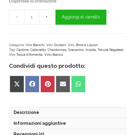
Disponibile su ordinazione
Aggiungi al carrello
Regaleali
Bianco
Sicilia
DOC
Tasca
Categorie:
Vini Bianchi
,
Vini Siciliani
,
Vini, Birre e Liquori
Tag:
Cantine
,
Catarratto
,
Chardonnay
,
Grecanico
,
Insolia
,
Tenuta Regaleali
,
d'Almerita
Vini Tasca d'Almerita
,
Vino Bianco
quantità
Condividi questo prodotto:
Share
Share
Share
Share
Share
on
on
on
on
on
X
Facebook
Pinterest
Email
WhatsApp
(Twitter)
Descrizione
Informazioni aggiuntive
Recensioni (0)