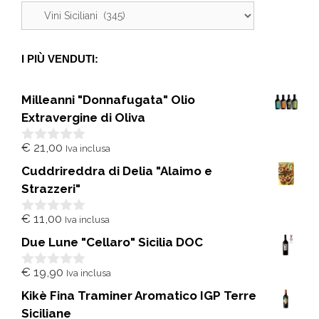
I PIÙ VENDUTI:
Milleanni "Donnafugata" Olio
Extravergine di Oliva
€
21,00
Iva inclusa
0
s
Cuddrireddra di Delia "Alaimo e
u
5
Strazzeri"
€
11,00
Iva inclusa
0
s
Due Lune "Cellaro" Sicilia DOC
u
5
€
19,90
Iva inclusa
0
s
Kikè Fina Traminer Aromatico IGP Terre
u
5
Siciliane