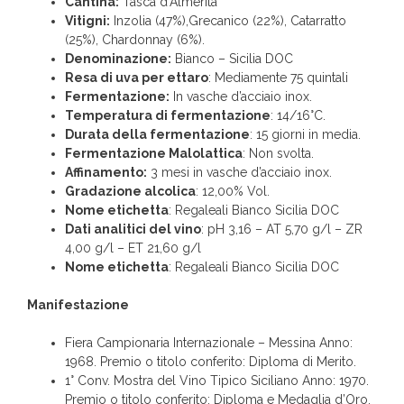
Cantina:
Tasca d’Almerita
Vitigni:
Inzolia (47%),Grecanico (22%), Catarratto
(25%), Chardonnay (6%).
Denominazione:
Bianco – Sicilia DOC
Resa di uva per ettaro
: Mediamente 75 quintali
Fermentazione:
In vasche d’acciaio inox.
Temperatura di fermentazione
: 14/16°C.
Durata della fermentazione
: 15 giorni in media.
Fermentazione Malolattica
: Non svolta.
Affinamento:
3 mesi in vasche d’acciaio inox.
Gradazione alcolica
: 12,00% Vol.
Nome etichetta
: Regaleali Bianco Sicilia DOC
Dati analitici del vino
: pH 3,16 – AT 5,70 g/l – ZR
4,00 g/l – ET 21,60 g/l
Nome etichetta
: Regaleali Bianco Sicilia DOC
Manifestazione
Fiera Campionaria Internazionale – Messina Anno:
1968. Premio o titolo conferito: Diploma di Merito.
1° Conv. Mostra del Vino Tipico Siciliano Anno: 1970.
Premio o titolo conferito: Diploma e Medaglia d’Oro.