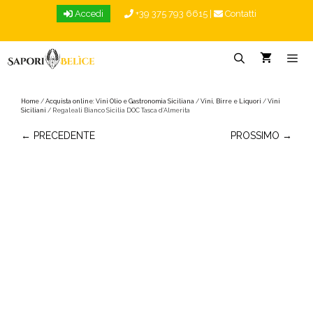
Vai
Accedi
+39 375 793 6615
|
Contatti
al
contenuto
Menu
Home
/
Acquista online: Vini Olio e Gastronomia Siciliana
/
Vini, Birre e Liquori
/
Vini
Siciliani
/ Regaleali Bianco Sicilia DOC Tasca d’Almerita
← PRECEDENTE
PROSSIMO →