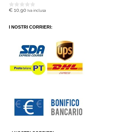
€
10,90
Iva inclusa
0
s
u
5
I NOSTRI CORRIERI: