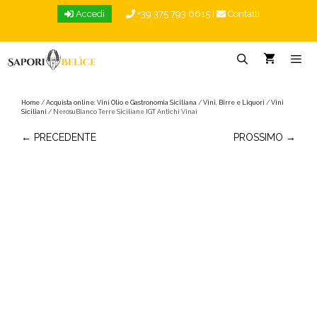
Vai
Accedi
+39 375 793 6615
|
Contatti
al
contenuto
Menu
Home
/
Acquista online: Vini Olio e Gastronomia Siciliana
/
Vini, Birre e Liquori
/
Vini
Siciliani
/ NerosuBianco Terre Siciliane IGT Antichi Vinai
← PRECEDENTE
PROSSIMO →