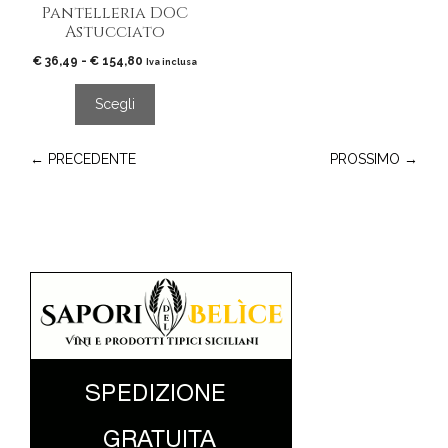
pagina
Pantelleria DOC
del
Astucciato
prodotto
Fascia
€
36,49
-
€
154,80
Iva inclusa
di
prezzo:
Scegli
da
€ 36,49
a
← PRECEDENTE
PROSSIMO →
€ 154,80