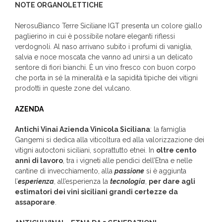
NOTE ORGANOLETTICHE
NerosuBianco Terre Siciliane IGT presenta un colore giallo
paglierino in cui è possibile notare eleganti riflessi
verdognoli. Al naso arrivano subito i profumi di vaniglia,
salvia e noce moscata che vanno ad unirsi a un delicato
sentore di fiori bianchi. È un vino fresco con buon corpo
che porta in sé la mineralità e la sapidità tipiche dei vitigni
prodotti in queste zone del vulcano.
AZENDA
Antichi Vinai Azienda Vinicola Siciliana
: la famiglia
Gangemi si dedica alla viticoltura ed alla valorizzazione dei
vitigni autoctoni siciliani, soprattutto etnei. In
oltre cento
anni di lavoro
, tra i vigneti alle pendici dell’Etna e nelle
cantine di invecchiamento, alla
passione
si è aggiunta
l’
esperienza
, all’esperienza la
tecnologia
,
per dare agli
estimatori dei vini siciliani grandi certezze da
assaporare
.