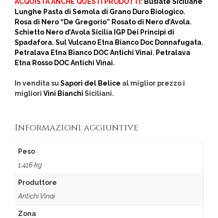
ACQUISTA ANCHE QUESTI PRODOTTI
:
Busiate Siciliane
Lunghe Pasta di Semola di Grano Duro Biologico
.
Rosa di Nero “De Gregorio” Rosato di Nero d’Avola
.
Schietto Nero d’Avola Sicilia IGP Dei Principi di
Spadafora
.
Sul Vulcano Etna Bianco Doc Donnafugata
.
Petralava Etna Bianco DOC Antichi Vinai
.
Petralava
Etna Rosso DOC Antichi Vinai
.
In vendita su
Sapori del Belice
al miglior prezzo i
migliori
Vini Bianchi
Siciliani.
Informazioni aggiuntive
Peso
1,416 kg
Produttore
Antichi Vinai
Zona