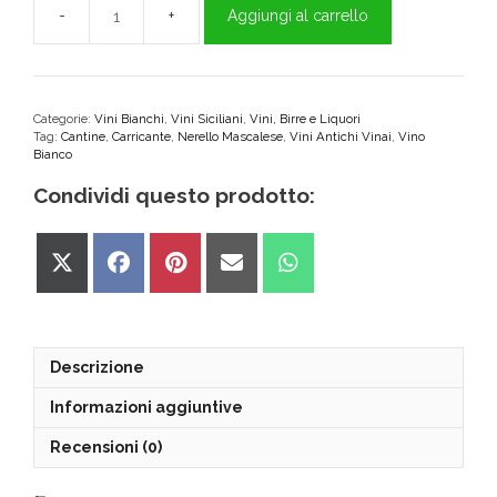
Aggiungi al carrello
NerosuBianco
Terre
Siciliane
IGT
Antichi
Categorie:
Vini Bianchi
,
Vini Siciliani
,
Vini, Birre e Liquori
Tag:
Cantine
,
Carricante
,
Nerello Mascalese
,
Vini Antichi Vinai
,
Vino
Vinai
Bianco
quantità
Condividi questo prodotto:
Share
Share
Share
Share
Share
on
on
on
on
on
X
Facebook
Pinterest
Email
WhatsApp
(Twitter)
Descrizione
Informazioni aggiuntive
Recensioni (0)