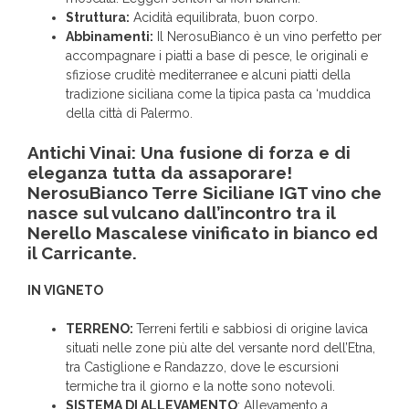
Struttura:
Acidità equilibrata, buon corpo.
Abbinamenti:
Il NerosuBianco è un vino perfetto per
accompagnare i piatti a base di pesce, le originali e
sfiziose cruditè mediterranee e alcuni piatti della
tradizione siciliana come la tipica pasta ca ‘muddica
della città di Palermo.
Antichi Vinai: Una fusione di forza e di
eleganza tutta da assaporare!
NerosuBianco Terre Siciliane IGT vino che
nasce sul vulcano dall’incontro tra il
Nerello Mascalese vinificato in bianco ed
il Carricante.
IN VIGNETO
TERRENO:
Terreni fertili e sabbiosi di origine lavica
situati nelle zone più alte del versante nord dell’Etna,
tra Castiglione e Randazzo, dove le escursioni
termiche tra il giorno e la notte sono notevoli.
SISTEMA DI ALLEVAMENTO
: Allevamento a