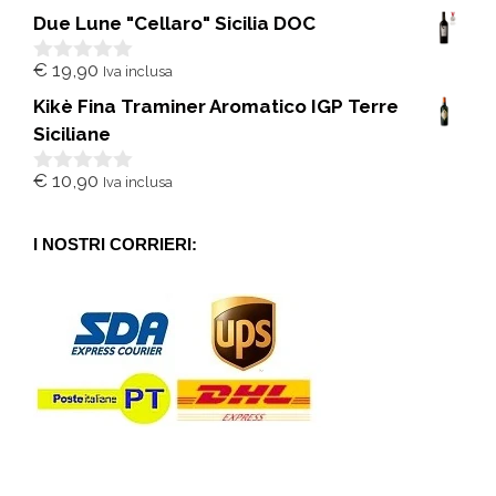
s
Due Lune "Cellaro" Sicilia DOC
u
5
€
19,90
Iva inclusa
0
s
Kikè Fina Traminer Aromatico IGP Terre
u
5
Siciliane
€
10,90
Iva inclusa
0
s
u
5
I NOSTRI CORRIERI: