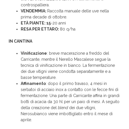
controspalliera.
VENDEMMIA:
Raccolta manuale delle uve nella
prima decade di ottobre.
ETÀ PIANTE: 15
-20 anni
RESA PER ETTARO:
80 q/ha
IN CANTINA
Vinificazione
: breve macerazione a freddo del
Carricante, mentre il Nerello Mascalese segue la
tecnica di vinificazione in bianco. La fermentazione
dei due vitigni viene condotta separatamente e a
basse temperature.
Affinamento
: dopo il primo travaso, 4 mesi in
serbatoi di acciaio inox a contatto con le fecce fini di
fermentazione. Una parte di Carricante affina in grandi
botti di acacia da 30 hl per un paio di mesi. A seguito
della creazione del
blend
dei due vitigni,
Nerosubianco viene imbottigliato entro il mese di
aprile.