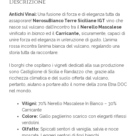
Descrizione
Antichi Vinai:
Una fusione di forza e di eleganza tutta da
assaporare!
NerosuBianco Terre Siciliane IGT
vino che
nasce sul vulcano dall’incontro tra il
Nerello Mascalese
vinificato in
bianco
ed il
Carricante,
sicuramente, capaci di
unire forza ed eleganza in un’eruzione di gusto. L’anima
rossa incontra l’anima bianca del vulcano, regalando una
storia tutta da raccontare.
I borghi che ospitano i vigneti dedicati alla sua produzione
sono Castiglione di Sicilia e Randazzo che, grazie alla
ricchezza climatica e del suolo offerta dal vulcano,
pertanto, aiutano a portare alto il nome della zona Etna DOC
nel mondo.
Vitigni:
70% Nerello Mascalese In Bianco – 30%
Carricante
Colore:
Giallo paglierino scarico con eleganti riflessi
verdolini.
Olfatto:
Spiccati sentori di vaniglia, salvia e noce
moscata. Leggeri sentori di fiori bianchi.