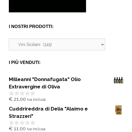
I NOSTRI PRODOTTI:
I PIÙ VENDUTI:
Milleanni "Donnafugata" Olio
Extravergine di Oliva
€
21,00
Iva inclusa
0
s
Cuddrireddra di Delia "Alaimo e
u
5
Strazzeri"
€
11,00
Iva inclusa
0