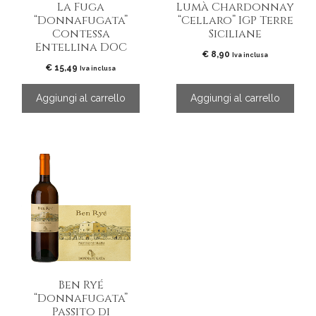
La Fuga
Lumà Chardonnay
“Donnafugata”
“Cellaro” IGP Terre
Contessa
Siciliane
Entellina DOC
€
8,90
Iva inclusa
€
15,49
Iva inclusa
Aggiungi al carrello
Aggiungi al carrello
Questo
prodotto
ha
più
varianti.
Le
opzioni
possono
essere
Ben Ryé
scelte
“Donnafugata”
nella
Passito di