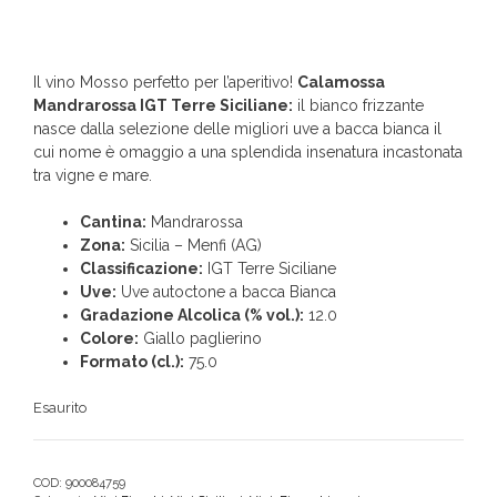
Il vino Mosso perfetto per l’aperitivo!
Calamossa
Mandrarossa IGT Terre Siciliane:
il bianco frizzante
nasce dalla selezione delle migliori uve a bacca bianca il
cui nome è omaggio a una splendida insenatura incastonata
tra vigne e mare.
Cantina:
Mandrarossa
Zona:
Sicilia – Menfi (AG)
Classificazione:
IGT Terre Siciliane
Uve:
Uve autoctone a bacca Bianca
Gradazione Alcolica (% vol.):
12.0
Colore:
Giallo paglierino
Formato (cl.):
75.0
Esaurito
COD:
900084759