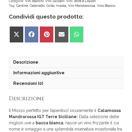
Categorie:
Vini Bianchi
,
Vini Siciliani
,
Vini, Birre e Liquori
Tag:
Cantine
,
Catarratto
,
Grillo
,
Insolia
,
Vini Mandrarossa
,
Vino Bianco
Condividi questo prodotto:
Share
Share
Share
Share
Share
on
on
on
on
on
X
Facebook
Pinterest
Email
WhatsApp
(Twitter)
Descrizione
Informazioni aggiuntive
Recensioni (0)
Descrizione
Il Mosso perfetto per l’aperitivo! sicuramente il
Calamossa
Mandrarossa IGT Terre Siciliane:
Dalla selezione delle
migliori uve a
bacca bianca
, nasce un vino frizzante il cui
nome è omaggio a una splendida insenatura incastonata tra