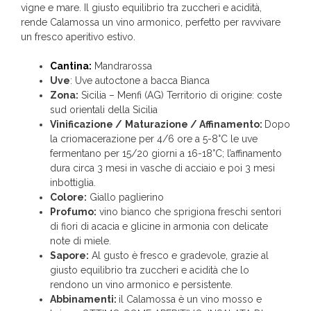
vigne e mare. Il giusto equilibrio tra zuccheri e acidità,
rende Calamossa un vino armonico, perfetto per ravvivare
un fresco aperitivo estivo.
Cantina:
Mandrarossa
Uve
: Uve autoctone a bacca Bianca
Zona:
Sicilia – Menfi (AG) Territorio di origine: coste
sud orientali della Sicilia
Vinificazione /
Maturazione /
Affinamento:
Dopo
la criomacerazione per 4/6 ore a 5-8°C le uve
fermentano per 15/20 giorni a 16-18°C; l’affinamento
dura circa 3 mesi in vasche di acciaio e poi 3 mesi
inbottiglia.
Colore:
Giallo paglierino
Profumo:
vino bianco che sprigiona freschi sentori
di fiori di acacia e glicine in armonia con delicate
note di miele.
Sapore:
Al gusto è fresco e gradevole, grazie al
giusto equilibrio tra zuccheri e acidità che lo
rendono un vino armonico e persistente.
Abbinamenti:
il Calamossa è un vino mosso e