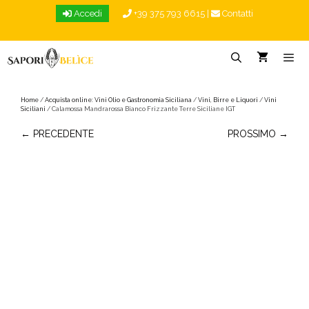
Vai
Accedi
+39 375 793 6615
|
Contatti
al
contenuto
Menu
Home
/
Acquista online: Vini Olio e Gastronomia Siciliana
/
Vini, Birre e Liquori
/
Vini
Siciliani
/ Calamossa Mandrarossa Bianco Frizzante Terre Siciliane IGT
← PRECEDENTE
PROSSIMO →