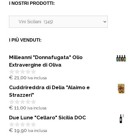
I NOSTRI PRODOTTI:
I PIÙ VENDUTI:
Milleanni "Donnafugata" Olio
Extravergine di Oliva
€
21,00
Iva inclusa
0
s
Cuddrireddra di Delia "Alaimo e
u
5
Strazzeri"
€
11,00
Iva inclusa
0
s
Due Lune "Cellaro" Sicilia DOC
u
5
€
19,90
Iva inclusa
0