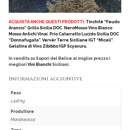
ACQUISTA ANCHE QUESTI PRODOTTI
:
Tinchitè “Feudo
Arancio” Grillo Sicilia DOC
.
NeroMosso Vino Bianco
Mosso Antichi Vinai
.
Prio Catarratto Lucido Sicilia DOC
“Donnafugata”
.
Vervèr Terre Siciliane IGT “Miceli”
.
Gelatina di Vino Zibibbo IGP Scyavuru
.
In vendita su Sapori del Belice al miglior prezzo i
megliori
Vini Bianchi
Siciliani.
Informazioni aggiuntive
Peso
1,416 kg
Produttore
Mandrarossa