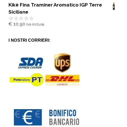
s
Kikè Fina Traminer Aromatico IGP Terre
u
5
Siciliane
€
10,90
Iva inclusa
0
s
u
5
I NOSTRI CORRIERI: