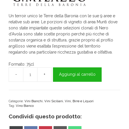
Un terroir unico le Terre della Baronia con le sue 9 aree e
relative sub aree. Le porzioni di vigneto di area Munti dove
sono state impiantate queste selezioni clonali di Nero
d’Avola sono state scelte proprio perché più ricche di
sostanza organica e di struttura, grazie proprio al profilo
argilloso viene esaltata l’espressione del territorio
regalando una particolare ricchezza gustativa e olfattiva.
Formato: 75cl
Aggiungi al carrello
Terre
della
Baronia
Rosso
DOP
Categorie:
Vini Bianchi
,
Vini Siciliani
,
Vini, Birre e Liquori
Tag:
Vino Bianco
75cl
-
Condividi questo prodotto:
MILAZZO
quantità