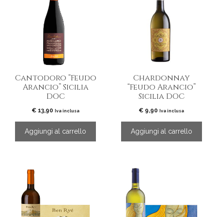
Cantodoro “Feudo
Chardonnay
Arancio” Sicilia
“Feudo Arancio”
DOC
Sicilia DOC
€
13,90
€
9,90
Iva inclusa
Iva inclusa
Aggiungi al carrello
Aggiungi al carrello
Questo
Questo
prodotto
prodotto
ha
ha
più
più
varianti.
varianti.