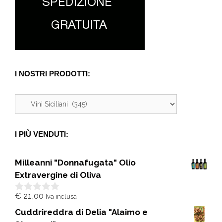
I NOSTRI PRODOTTI:
I PIÙ VENDUTI:
Milleanni "Donnafugata" Olio
Extravergine di Oliva
€
21,00
Iva inclusa
0
s
Cuddrireddra di Delia "Alaimo e
u