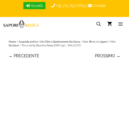
Vai
Accedi
+39 375 793 6615
|
Contatti
al
contenuto
Menu
Home
/
Acquista online: Vini Olio e Gastronomia Siciliana
/
Vini, Birre e Liquori
/
Vini
Siciliani
/ Terre della Baronia Rosso DOP 75cl – MILAZZO
← PRECEDENTE
PROSSIMO →