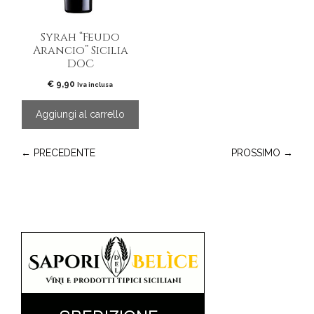
Syrah “Feudo
Arancio” Sicilia
DOC
€
9,90
Iva inclusa
Aggiungi al carrello
← PRECEDENTE
PROSSIMO →