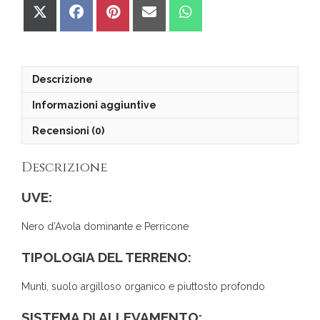
Share
Share
Share
Share
Share
on
on
on
on
on
X
Facebook
Pinterest
Email
WhatsApp
(Twitter)
Descrizione
Informazioni aggiuntive
Recensioni (0)
Descrizione
UVE:
Nero d’Avola dominante e Perricone
TIPOLOGIA DEL TERRENO:
Munti, suolo argilloso organico e piuttosto profondo
SISTEMA DI ALLEVAMENTO: