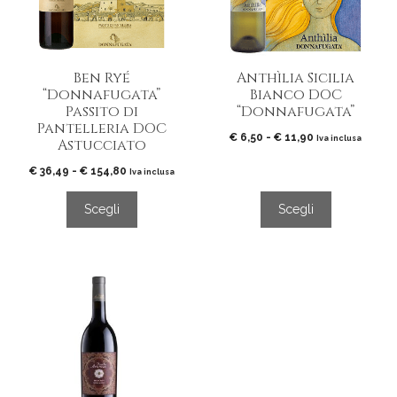
Le
Le
opzioni
opzioni
possono
possono
essere
essere
Ben Ryé
Anthìlia Sicilia
scelte
scelte
“Donnafugata”
Bianco DOC
nella
nella
Passito di
“Donnafugata”
pagina
pagina
Pantelleria DOC
del
del
Fascia
€
6,50
-
€
11,90
Iva inclusa
Astucciato
di
prodotto
prodotto
prezzo:
Fascia
€
36,49
-
€
154,80
Iva inclusa
da
di
€ 6,50
prezzo:
Scegli
Scegli
a
da
€ 11,90
€ 36,49
a
€ 154,80