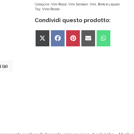
-
Categorie:
Vini Rossi
,
Vini Siciliani
,
Vini, Birre e Liquori
Tag:
Vino Rosso
MILAZZO
quantità
Condividi questo prodotto:
Share
Share
Share
Share
Share
on
on
on
on
on
X
Facebook
Pinterest
Email
WhatsApp
(Twitter)
 (0)