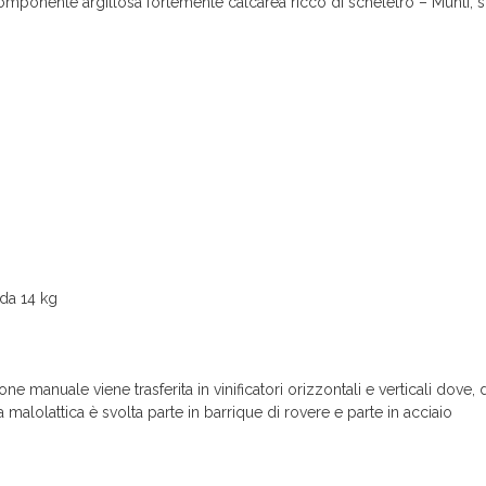
componente argillosa fortemente calcarea ricco di scheletro – Munti, s
 da 14 kg
ne manuale viene trasferita in vinificatori orizzontali e verticali dove
malolattica è svolta parte in barrique di rovere e parte in acciaio