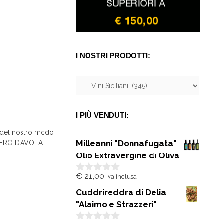
I NOSTRI PRODOTTI:
I PIÙ VENDUTI:
a del nostro modo
Milleanni "Donnafugata"
l NERO D’AVOLA.
Olio Extravergine di Oliva
€
21,00
Iva inclusa
0
s
Cuddrireddra di Delia
u
5
"Alaimo e Strazzeri"