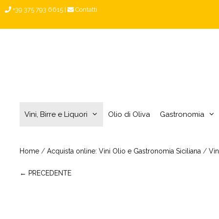
Vai
+39 375 793 6615
|
Contatti
al
contenuto
Vini, Birre e Liquori
Olio di Oliva
Gastronomia
Home
/
Acquista online: Vini Olio e Gastronomia Siciliana
/
Vin
← PRECEDENTE