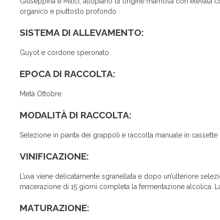
Giuseppina e Milici, altopiano di origine marnosa con elevata 
organico e piuttosto profondo
SISTEMA DI ALLEVAMENTO:
Guyot e cordone speronato
EPOCA DI RACCOLTA:
Metà Ottobre
MODALITÀ DI RACCOLTA:
Selezione in pianta dei grappoli e raccolta manuale in cassette
VINIFICAZIONE:
L’uva viene delicatamente sgranellata e dopo un’ulteriore selezio
macerazione di 15 giorni completa la fermentazione alcolica. La 
MATURAZIONE: