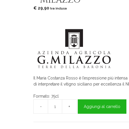
– MILAZZO
€
29,90
Iva inclusa
Il Maria Costanza Rosso è l’espressione più intens
di interpretare il vitigno siciliano per eccellenza i
Formato: 75cl
Aggiungi al carrello
Maria
Costanza
Rosso
75cl