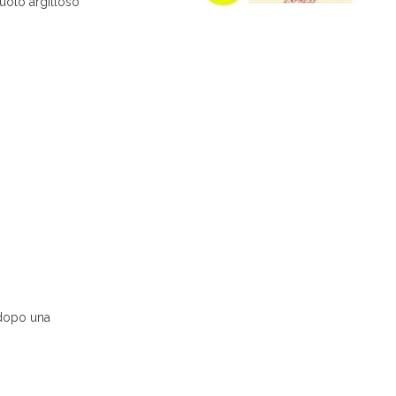
uolo argilloso
, dopo una