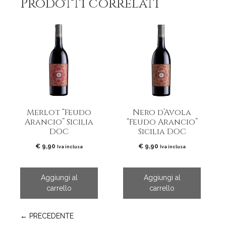
Prodotti correlati
Merlot “Feudo
Nero d’Avola
Arancio” Sicilia
“Feudo Arancio”
DOC
Sicilia DOC
€
9,90
€
9,90
Iva inclusa
Iva inclusa
Aggiungi al
Aggiungi al
carrello
carrello
← PRECEDENTE