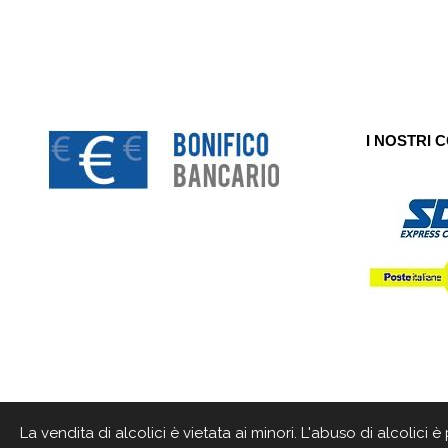
I NOSTRI 
La vendita di alcolici è vietata ai minori. L'abuso di alcolici