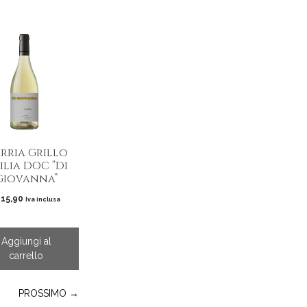
rria Grillo
cilia DOC “Di
Giovanna”
15,90
Iva inclusa
Aggiungi al
carrello
PROSSIMO →