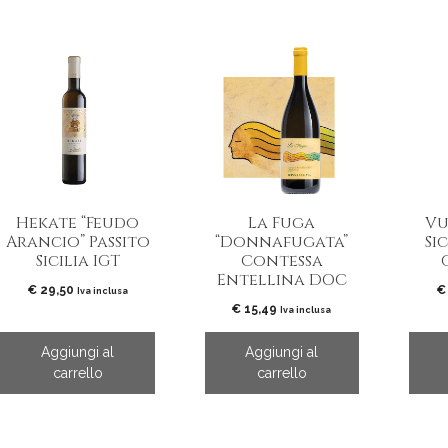
Hekate “Feudo
La Fuga
Vu
Arancio” Passito
“Donnafugata”
Si
Sicilia IGT
Contessa
Entellina DOC
€
29,50
€
Iva inclusa
€
15,49
Iva inclusa
Aggiungi al
Aggiungi al
carrello
carrello