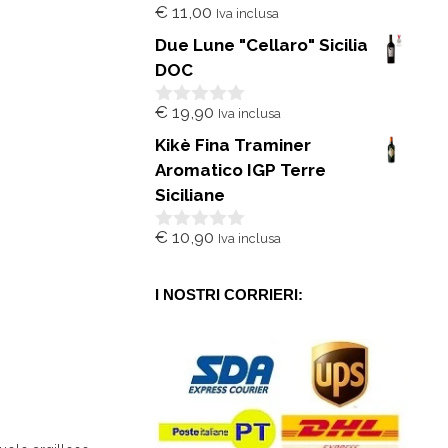
€
11,00
Iva inclusa
0
s
Due Lune "Cellaro" Sicilia
u
5
DOC
€
19,90
Iva inclusa
0
s
Kikè Fina Traminer
u
5
Aromatico IGP Terre
Siciliane
€
10,90
Iva inclusa
0
s
u
5
I NOSTRI CORRIERI: