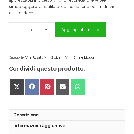
apprezzabili in quetso vino. Un’etichetta che vuole
simboleggiare la fertilità della nostra terra ed i frutti che
essa ci dona.
Aggiungi al carrello
Lodè
Nerello
Mascalese
-
BAGLIO
Categorie:
Vini Rosati
,
Vini Siciliani
,
Vini, Birre e Liquori
REALE
Condividi questo prodotto:
quantità
Share
Share
Share
Share
Share
on
on
on
on
on
X
Facebook
Pinterest
Email
WhatsApp
(Twitter)
Descrizione
Informazioni aggiuntive