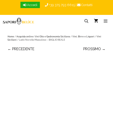
Vai
Accedi
+39 375 793 6615
|
Contatti
al
contenuto
Menu
Home
/
Acquista online: Vini Olio e Gastronomia Siciliana
/
Vini, Birre e Liquori
/
Vini
Siciliani
/ Lodè Nerello Mascalese – BAGLIO REALE
← PRECEDENTE
PROSSIMO →