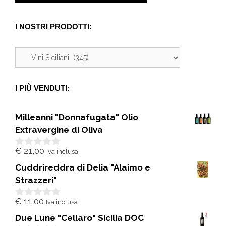
I NOSTRI PRODOTTI:
I PIÙ VENDUTI:
Milleanni "Donnafugata" Olio
Extravergine di Oliva
€
21,00
Iva inclusa
0
s
Cuddrireddra di Delia "Alaimo e
u
5
Strazzeri"
€
11,00
Iva inclusa
0
s
Due Lune "Cellaro" Sicilia DOC
u