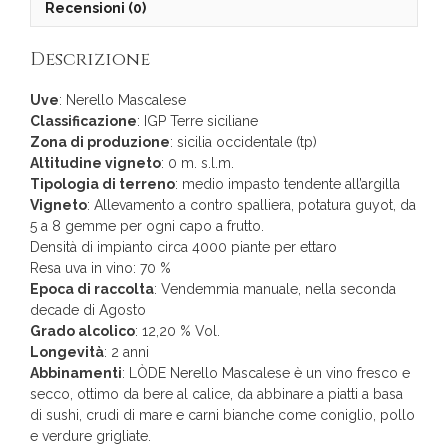
Recensioni (0)
Descrizione
Uve
: Nerello Mascalese
Classificazione
: IGP Terre siciliane
Zona di produzione
: sicilia occidentale (tp)
Altitudine vigneto
: 0 m. s.l.m.
Tipologia di terreno
: medio impasto tendente all’argilla
Vigneto
: Allevamento a contro spalliera, potatura guyot, da
5 a 8 gemme per ogni capo a frutto.
Densità di impianto circa 4000 piante per ettaro
Resa uva in vino: 70 %
Epoca di raccolta
: Vendemmia manuale, nella seconda
decade di Agosto
Grado alcolico
: 12,20 % Vol.
Longevità
: 2 anni
Abbinamenti
: LÒDE Nerello Mascalese è un vino fresco e
secco, ottimo da bere al calice, da abbinare a piatti a basa
di sushi, crudi di mare e carni bianche come coniglio, pollo
e verdure grigliate.