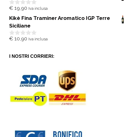
5
€
19,90
Iva inclusa
0
s
Kikè Fina Traminer Aromatico IGP Terre
u
5
Siciliane
€
10,90
Iva inclusa
0
s
u
5
I NOSTRI CORRIERI: