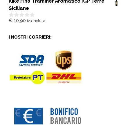
Kikè Fina Traminer Aromatico IGP Terre
u
5
Siciliane
€
10,90
Iva inclusa
0
s
u
5
I NOSTRI CORRIERI: