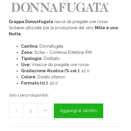
Grappa Donnafugata
nasce da pregiate uve rosse
Siciliane utilizzate per la produzione del vino
Mille e una
Notte
.
Cantina:
Donnafugata
Zona:
Sicilia – Contessa Entellina (PA)
Tipologia:
Distillato
Uve:
Vinacce da pregiate uve rosse
Gradazione Alcolica (% vol.):
42.0
Colore:
Dorato intenso
Formato (cl.):
50.0
Solo 2 pezzi disponibili
Aggiungi al carrello
Grappa
di
Mille