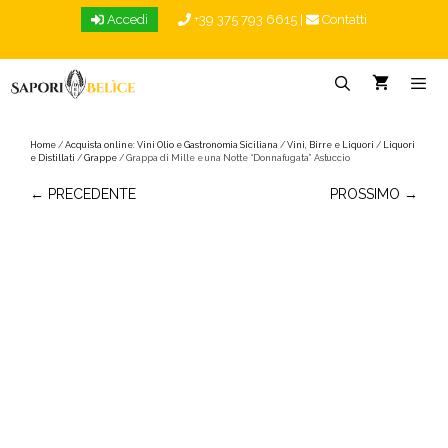
Vai
Accedi
+39 375 793 6615
|
Contatti
al
contenuto
Menu
Home
/
Acquista online: Vini Olio e Gastronomia Siciliana
/
Vini, Birre e Liquori
/
Liquori
e Distillati
/
Grappe
/ Grappa di Mille e una Notte “Donnafugata” Astuccio
← PRECEDENTE
PROSSIMO →