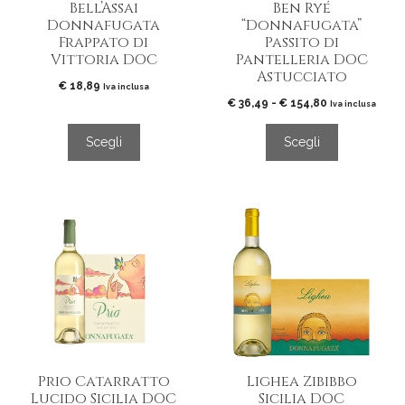
Bell’Assai
Ben Ryé
scelte
scelte
Donnafugata
“Donnafugata”
nella
nella
Frappato di
Passito di
pagina
pagina
Vittoria DOC
Pantelleria DOC
del
del
Astucciato
€
18,89
prodotto
prodotto
Iva inclusa
Fascia
€
36,49
-
€
154,80
Iva inclusa
di
prezzo:
Scegli
Scegli
da
€ 36,49
a
€ 154,80
Prio Catarratto
Lighea Zibibbo
Lucido Sicilia DOC
Sicilia DOC