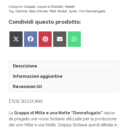
e
una
Categorie:
Grappe
,
Liquori e Distillati
,
Natale
Tag:
Cantine
,
Nero d'Avola
,
Petit Verdot
,
Syrah
,
Vini Donnafugata
Notte
"Donnafugata"
Condividi questo prodotto:
Astuccio
quantità
Share
Share
Share
Share
Share
on
on
on
on
on
X
Facebook
Pinterest
Email
WhatsApp
(Twitter)
Descrizione
Informazioni aggiuntive
Recensioni (0)
Descrizione
La
Grappa di Mille e una Notte “Donnafugata”
nasce
da pregiate uve rosse Siciliane utilizzate per la produzione
del vino Mille e una Notte. Grappa Siciliana quindi affinata in