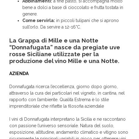
Abbinamenti:
a fine pasto, si accompagna molto
bene a dolci a base di cioccolato e frutta tostata in
genere.
Come servirla:
in piccoli tulipani che si aprono
sull’orlo. Da servire a 12-16°C.
La Grappa di Mille e una Notte
“Donnafugata” nasce da pregiate uve
rosse Siciliane utilizzate per la
produzione del vino Mille e una Notte.
AZIENDA
Donnafugata ricerca l’eccellenza, giorno dopo giorno,
attraverso la cura dei particolari nel vigneto, in cantina, nel
rapporto con l’ambiente. Qualità Estrema è lo stile
imprenditoriale che riflette la filosofia aziendale
I vini di Donnafugata interpretano la Sicilia e ne raccontano
con passione l’universo sensoriale. Natura del suolo,
esposizione, altitudine, andamento climatico e vitigno sono
sicuramente le principali variabili in gioco per ottenere vini