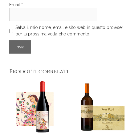
Email
*
Salva il mio nome, email e sito web in questo browser
per la prossima volta che commento.
Prodotti correlati
Questo
Questo
prodotto
prodotto
ha
ha
più
più
varianti.
varianti.
Le
Le
opzioni
opzioni
possono
possono
essere
essere