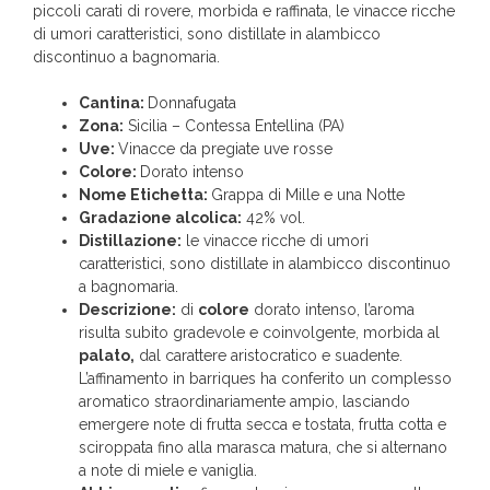
piccoli carati di rovere, morbida e raffinata, le vinacce ricche
di umori caratteristici, sono distillate in alambicco
discontinuo a bagnomaria.
Cantina:
Donnafugata
Zona:
Sicilia – Contessa Entellina (PA)
Uve:
Vinacce da pregiate uve rosse
Colore:
Dorato intenso
Nome Etichetta:
Grappa di Mille e una Notte
Gradazione alcolica:
42% vol.
Distillazione:
le vinacce ricche di umori
caratteristici, sono distillate in alambicco discontinuo
a bagnomaria.
Descrizione:
di
colore
dorato intenso, l’aroma
risulta subito gradevole e coinvolgente, morbida al
palato,
dal carattere aristocratico e suadente.
L’affinamento in barriques ha conferito un complesso
aromatico straordinariamente ampio, lasciando
emergere note di frutta secca e tostata, frutta cotta e
sciroppata fino alla marasca matura, che si alternano
a note di miele e vaniglia.