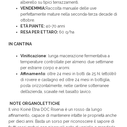
alberello su tipici terrazzamenti.
VENDEMMIA:
Raccolta manuale delle uve
perfettamente mature nella seconda-terza decade di
ottobre.
ETÀ PIANTE:
40-70 anni
RESA PER ETTARO:
60 q/ha
IN CANTINA
Vinificazione
: lunga macerazione fermentativa a
temperature controllate per almeno due settimane
per estrarre corpo e aromi.
Affinamento
: oltre 24 mesi in botti da 25 hl (ettolitri)
di rovere e castagno ed oltre 24 mesi in bottiglia,
posta orizzontalmente, nelle cantine sotterranee
dell’azienda, scavate nel basalto lavico.
NOTE ORGANOLETTICHE
Il vino Koinè Etna DOC Riserva è un rosso da lungo
affinamento, capace di mantenere intatte le proprietà anche
per dieci anni. Basta un sorso per riconoscere il sapore di