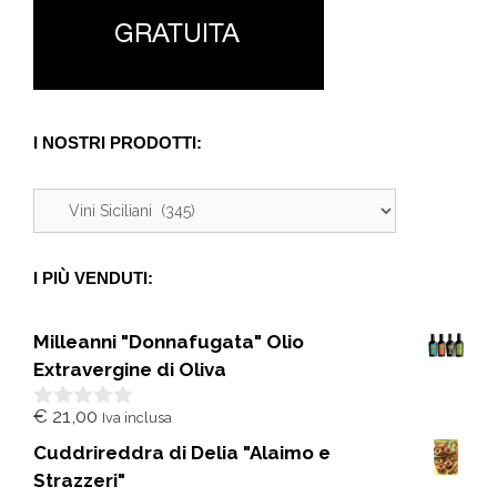
I NOSTRI PRODOTTI:
I PIÙ VENDUTI:
Milleanni "Donnafugata" Olio
Extravergine di Oliva
€
21,00
Iva inclusa
0
s
Cuddrireddra di Delia "Alaimo e
u
5
Strazzeri"