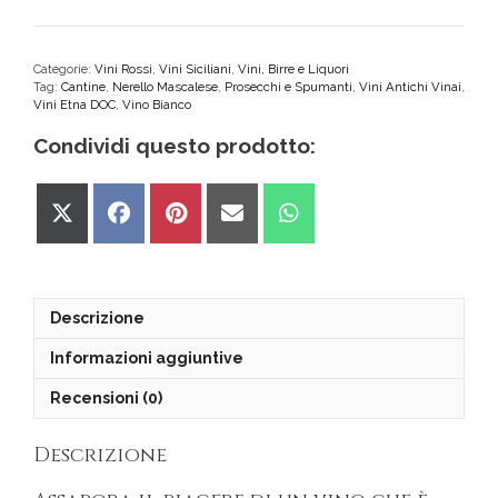
DOC
ROSSO
RISERVA
Categorie:
Vini Rossi
,
Vini Siciliani
,
Vini, Birre e Liquori
Tag:
Cantine
,
Nerello Mascalese
,
Prosecchi e Spumanti
,
Vini Antichi Vinai
,
quantità
Vini Etna DOC
,
Vino Bianco
Condividi questo prodotto:
Share
Share
Share
Share
Share
on
on
on
on
on
X
Facebook
Pinterest
Email
WhatsApp
(Twitter)
Descrizione
Informazioni aggiuntive
Recensioni (0)
Descrizione