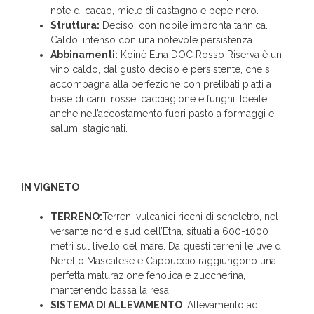
note di cacao, miele di castagno e pepe nero.
Struttura:
Deciso, con nobile impronta tannica.
Caldo, intenso con una notevole persistenza.
Abbinamenti:
Koinè Etna DOC Rosso Riserva è un
vino caldo, dal gusto deciso e persistente, che si
accompagna alla perfezione con prelibati piatti a
base di carni rosse, cacciagione e funghi. Ideale
anche nell’accostamento fuori pasto a formaggi e
salumi stagionati.
IN VIGNETO
TERRENO:
Terreni vulcanici ricchi di scheletro, nel
versante nord e sud dell’Etna, situati a 600-1000
metri sul livello del mare. Da questi terreni le uve di
Nerello Mascalese e Cappuccio raggiungono una
perfetta maturazione fenolica e zuccherina,
mantenendo bassa la resa.
SISTEMA DI ALLEVAMENTO
: Allevamento ad