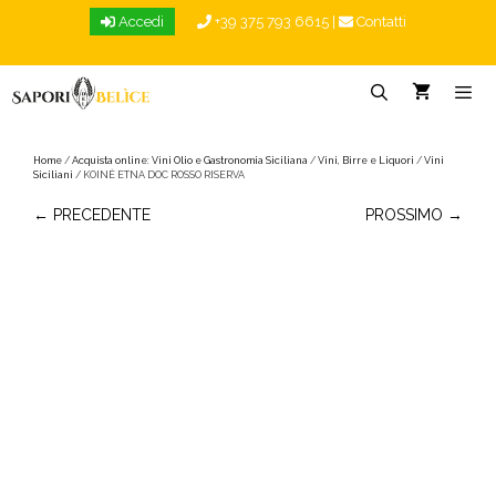
Vai
Accedi
+39 375 793 6615
|
Contatti
al
contenuto
Menu
Home
/
Acquista online: Vini Olio e Gastronomia Siciliana
/
Vini, Birre e Liquori
/
Vini
Siciliani
/ KOINÈ ETNA DOC ROSSO RISERVA
← PRECEDENTE
PROSSIMO →