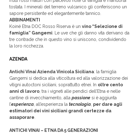
frutti rossi maturi con piacevoli note di vaniglia e mandorla
tostata. I minerali del terreno vulcanico gli conferiscono un
sapore persistente ed elegantemente tannico.
ABBINAMENTI
Koiné Etna DOC Rosso Riserva è un
vino “Selezione di
famiglia” Gangemi
. Le uve che gli danno vita derivano da
tre contrade che in questo vino si uniscono, condividendo
la loro ricchezza.
AZENDA
Antichi Vinai Azienda Vinicola Siciliana
: la famiglia
Gangemi si dedica alla viticoltura ed alla valorizzazione dei
vitigni autoctoni siciliani, soprattutto etnei. In
oltre cento
anni di lavoro
, tra i vigneti alle pendici dell’Etna e nelle
cantine di invecchiamento, alla
passione
si è aggiunta
l’
esperienza
, all’esperienza la
tecnologia
,
per dare agli
estimatori dei vini siciliani grandi certezze da
assaporare
.
ANTICHI VINAI – ETNA DA 5 GENERAZIONI