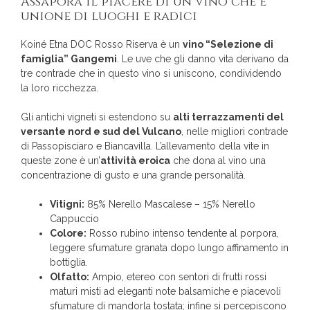
Assapora il piacere di un vino che è
unione di luoghi e radici
Koiné Etna DOC Rosso Riserva è un
vino “Selezione di
famiglia” Gangemi
. Le uve che gli danno vita derivano da
tre contrade che in questo vino si uniscono, condividendo
la loro ricchezza.
Gli antichi vigneti si estendono su
alti terrazzamenti del
versante nord e sud del Vulcano
, nelle migliori contrade
di Passopisciaro e Biancavilla. L’allevamento della vite in
queste zone è un’
attività eroica
che dona al vino una
concentrazione di gusto e una grande personalità.
Vitigni:
85% Nerello Mascalese – 15% Nerello
Cappuccio
Colore:
Rosso rubino intenso tendente al porpora,
leggere sfumature granata dopo lungo affinamento in
bottiglia.
Olfatto:
Ampio, etereo con sentori di frutti rossi
maturi misti ad eleganti note balsamiche e piacevoli
sfumature di mandorla tostata; infine si percepiscono