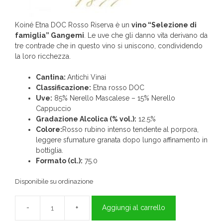
Koiné Etna DOC Rosso Riserva è un
vino “Selezione di
famiglia” Gangemi
. Le uve che gli danno vita derivano da
tre contrade che in questo vino si uniscono, condividendo
la loro ricchezza.
Cantina:
Antichi Vinai
Classificazione:
Etna rosso DOC
Uve:
85% Nerello Mascalese – 15% Nerello
Cappuccio
Gradazione Alcolica (% vol.):
12.5%
Colore:
Rosso rubino intenso tendente al porpora,
leggere sfumature granata dopo lungo affinamento in
bottiglia.
Formato (cl.):
75.0
Disponibile su ordinazione
Aggiungi al carrello
KOINÈ
ETNA