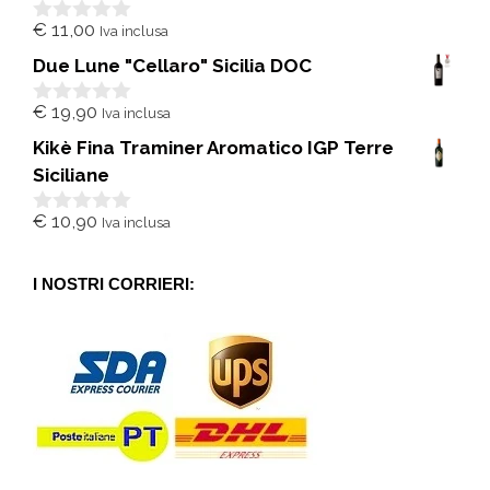
€
11,00
Iva inclusa
0
s
Due Lune "Cellaro" Sicilia DOC
u
5
€
19,90
Iva inclusa
0
s
Kikè Fina Traminer Aromatico IGP Terre
u
5
Siciliane
€
10,90
Iva inclusa
0
s
u
5
I NOSTRI CORRIERI: