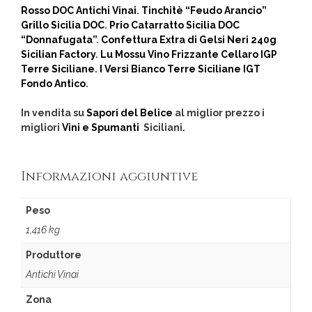
Rosso DOC Antichi Vinai
.
Tinchitè “Feudo Arancio”
Grillo Sicilia DOC
.
Prio Catarratto Sicilia DOC
“Donnafugata”
.
Confettura Extra di Gelsi Neri 240g
Sicilian Factory
.
Lu Mossu Vino Frizzante Cellaro IGP
Terre Siciliane
.
I Versi Bianco Terre Siciliane IGT
Fondo Antico
.
In vendita su
Sapori del Belice
al miglior prezzo i
migliori
Vini e Spumanti
Siciliani.
Informazioni aggiuntive
Peso
1,416 kg
Produttore
Antichi Vinai
Zona