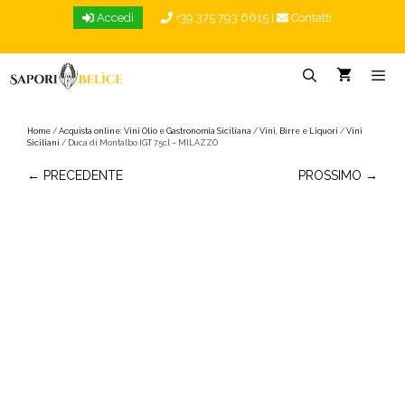
Vai
Accedi
+39 375 793 6615
|
Contatti
al
contenuto
Menu
Home
/
Acquista online: Vini Olio e Gastronomia Siciliana
/
Vini, Birre e Liquori
/
Vini
Siciliani
/ Duca di Montalbo IGT 75cl – MILAZZO
← PRECEDENTE
PROSSIMO →