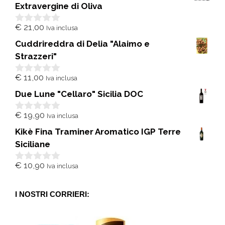
Extravergine di Oliva
€
21,00
Iva inclusa
0
s
Cuddrireddra di Delia "Alaimo e
u
5
Strazzeri"
€
11,00
Iva inclusa
0
s
Due Lune "Cellaro" Sicilia DOC
u
5
€
19,90
Iva inclusa
0
s
Kikè Fina Traminer Aromatico IGP Terre
u
5
Siciliane
€
10,90
Iva inclusa
0
s
u
5
I NOSTRI CORRIERI: