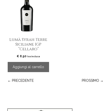
Lumà Syrah Terre
Siciliane IGP
“Cellaro”
€
8,90
Iva inclusa
Aggiungi al carrello
← PRECEDENTE
PROSSIMO →