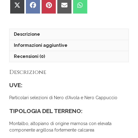
Share
Share
Share
Share
Share
on
on
on
on
on
X
Facebook
Pinterest
Email
WhatsApp
(Twitter)
Descrizione
Informazioni aggiuntive
Recensioni (0)
Descrizione
UVE:
Particolari selezioni di Nero d’Avola e Nero Cappuccio
TIPOLOGIA DEL TERRENO:
Montalbo, altopiano di origine marnosa con elevata
componente argillosa fortemente calcarea