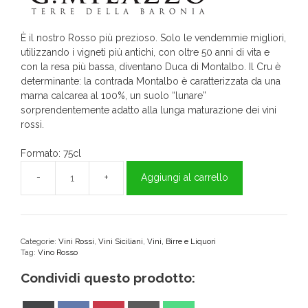
È il nostro Rosso più prezioso. Solo le vendemmie migliori,
utilizzando i vigneti più antichi, con oltre 50 anni di vita e
con la resa più bassa, diventano Duca di Montalbo. Il Cru è
determinante: la contrada Montalbo è caratterizzata da una
marna calcarea al 100%, un suolo “lunare”
sorprendentemente adatto alla lunga maturazione dei vini
rossi.
Formato: 75cl
Aggiungi al carrello
Duca
di
Montalbo
IGT
75cl
Categorie:
Vini Rossi
,
Vini Siciliani
,
Vini, Birre e Liquori
Tag:
Vino Rosso
-
MILAZZO
Condividi questo prodotto:
quantità