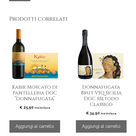
Prodotti correlati
Kabir Moscato di
Donnafugata
Pantelleria DOC
Brut VSQ Sicilia
“Donnafugata”
DOC Metodo
Classico
€
25,90
Iva inclusa
€
34,90
Iva inclusa
Aggiungi al carrello
Aggiungi al carrello