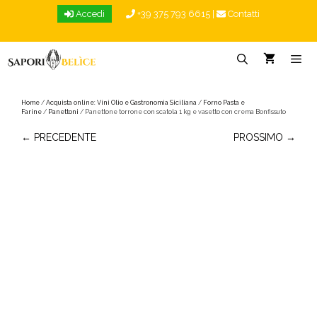
Vai
Accedi
+39 375 793 6615
|
Contatti
al
contenuto
Menu
Home
/
Acquista online: Vini Olio e Gastronomia Siciliana
/
Forno Pasta e
Farine
/
Panettoni
/ Panettone torrone con scatola 1 kg e vasetto con crema Bonfissuto
← PRECEDENTE
PROSSIMO →