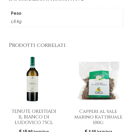
Peso
1,6 kg
Prodotti correlati
TENUTE ORESTIADI
Capperi al sale
IL BIANCO DI
marino Kattibuale
LUDOVICO 75CL
100g
€
16,90
€
2,50
Iva inclusa
Iva inclusa