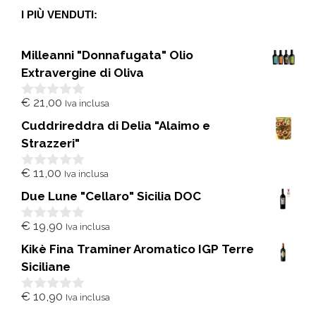
I PIÙ VENDUTI:
Milleanni "Donnafugata" Olio
Extravergine di Oliva
€
21,00
Iva inclusa
0
s
Cuddrireddra di Delia "Alaimo e
u
5
Strazzeri"
€
11,00
Iva inclusa
0
s
Due Lune "Cellaro" Sicilia DOC
u
5
€
19,90
Iva inclusa
0
s
Kikè Fina Traminer Aromatico IGP Terre
u
5
Siciliane
€
10,90
Iva inclusa
0
s