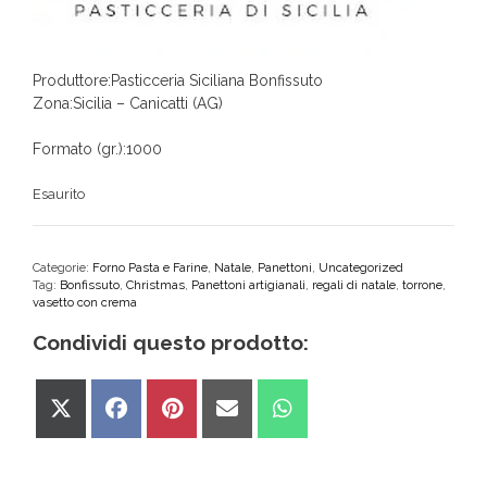
Produttore:Pasticceria Siciliana Bonfissuto
Zona:Sicilia – Canicatti (AG)
Formato (gr.):1000
Esaurito
Categorie:
Forno Pasta e Farine
,
Natale
,
Panettoni
,
Uncategorized
Tag:
Bonfissuto
,
Christmas
,
Panettoni artigianali
,
regali di natale
,
torrone
,
vasetto con crema
Condividi questo prodotto:
Share
Share
Share
Share
Share
on
on
on
on
on
X
Facebook
Pinterest
Email
WhatsApp
(Twitter)