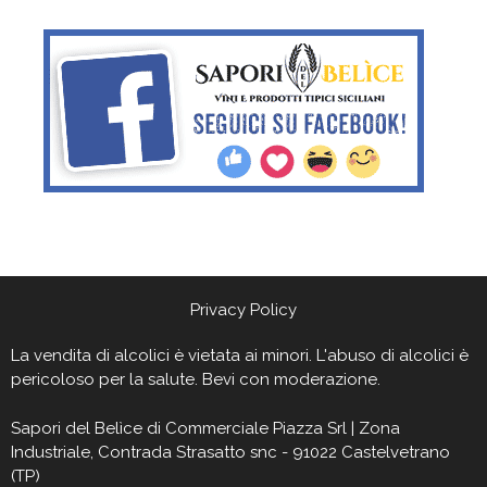
Privacy Policy
La vendita di alcolici è vietata ai minori. L'abuso di alcolici è
pericoloso per la salute. Bevi con moderazione.
Sapori del Belìce
di Commerciale Piazza Srl | Zona
Industriale, Contrada Strasatto snc - 91022 Castelvetrano
(TP)