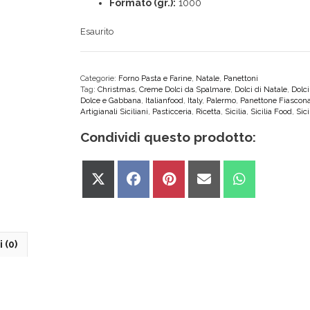
Formato (gr.):
1000
Esaurito
Categorie:
Forno Pasta e Farine
,
Natale
,
Panettoni
Tag:
Christmas
,
Creme Dolci da Spalmare
,
Dolci di Natale
,
Dolci
Dolce e Gabbana
,
Italianfood
,
Italy
,
Palermo
,
Panettone Fiascon
Artigianali Siciliani
,
Pasticceria
,
Ricetta
,
Sicilia
,
Sicilia Food
,
Sici
Condividi questo prodotto:
Share
Share
Share
Share
Share
on
on
on
on
on
X
Facebook
Pinterest
Email
WhatsApp
(Twitter)
 (0)