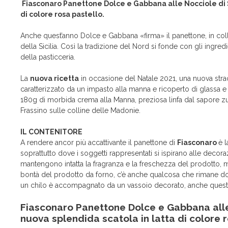
Fiasconaro Panettone Dolce e Gabbana alle Nocciole di Si
di colore rosa pastello.
Anche quest’anno Dolce e Gabbana «firma» il panettone, in coll
della Sicilia. Così la tradizione del Nord si fonde con gli ingre
della pasticceria.
La
nuova ricetta
in occasione del Natale 2021, una nuova straor
caratterizzato da un impasto alla manna e ricoperto di glassa 
180g di morbida crema alla Manna, preziosa linfa dal sapore zuc
Frassino sulle colline delle Madonie.
IL CONTENITORE
A rendere ancor più accattivante il panettone di
Fiasconaro
è l
soprattutto dove i soggetti rappresentati si ispirano alle decora
mantengono intatta la fragranza e la freschezza del prodotto, m
bontà del prodotto da forno, c’è anche qualcosa che rimane dopo i
un chilo è accompagnato da un vassoio decorato, anche questo
Fiasconaro Panettone Dolce e Gabbana alle 
nuova splendida scatola in latta di colore r