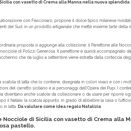
cilia con vasetto di Crema alla Manna nella nuova splendida s
aborazione con Fiasconaro, propone il dolce tipico milanese rivisitat
dienti del Sud, in un prodotto artigianale che mette insieme l’arte dell
dinaria proposta si aggiunge alla collezione: il Panettone alle Nocciol
e nocciole di Polizzi Generosa. Il panettone è quindi accompagnato da
cherino che da luglio a settembre viene estratta dalla corteccia degli
a scatola di latta che lo contiene, disegnata in colori vivaci e con i moti
zioni del carretto siciliano e ai personaggi dell’Opera dei Pupi. I conte
a diventano anche scatole da collezionare o da usare per riporre ogget
l Natale, la scatola appunto, in grado di abbellire la casa o l’ufficio
 in latta.
Da valutare come idea regalo Natalizia
.
Nocciole di Sicilia con vasetto di Crema alla M
osa pastello.