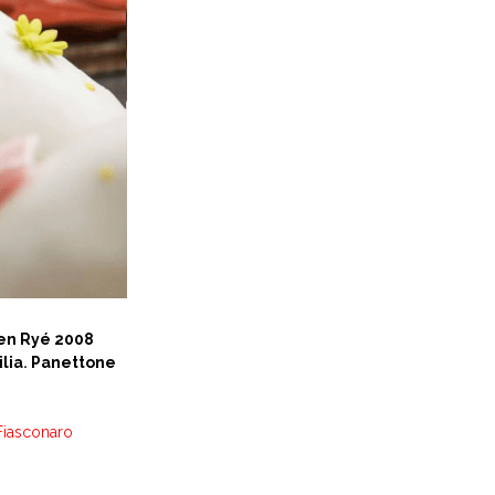
en Ryé 2008
lia
.
Panettone
Fiasconaro