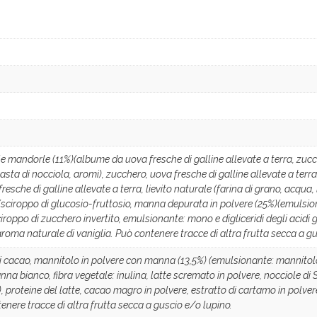
le mandorle (11%)(albume da uova fresche di galline allevate a terra, zucche
sta di nocciola, aromi), zucchero, uova fresche di galline allevate a terra, 
esche di galline allevate a terra, lievito naturale (farina di grano, acqua, 
)(sciroppo di glucosio-fruttosio, manna depurata in polvere (25%)(emulsio
ciroppo di zucchero invertito, emulsionante: mono e digliceridi degli acidi g
aroma naturale di vaniglia. Può contenere tracce di altra frutta secca a gus
 di cacao, mannitolo in polvere con manna (13,5%) (emulsionante: mannitol
na bianco, fibra vegetale: inulina, latte scremato in polvere, nocciole di S
), proteine del latte, cacao magro in polvere, estratto di cartamo in polve
tenere tracce di altra frutta secca a guscio e/o lupino.