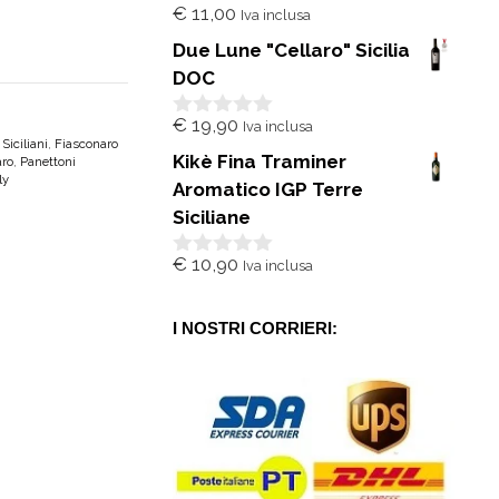
€
11,00
Iva inclusa
0
s
Due Lune "Cellaro" Sicilia
u
5
DOC
€
19,90
Iva inclusa
0
 Siciliani
,
Fiasconaro
s
Kikè Fina Traminer
aro
,
Panettoni
u
ly
5
Aromatico IGP Terre
Siciliane
€
10,90
Iva inclusa
0
s
u
5
I NOSTRI CORRIERI: