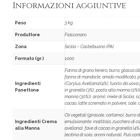
Informazioni aggiuntive
Peso
3 kg
Produttore
Fiasconaro
Zona
Sicilia – Castelbuono (PA)
Formato (gr.)
1000
Farina di grano tenero, burro, glassa al
farina di mandorle, amido modificato, pa
Ingredienti
(Corylus Avellana)(4%), tuorlo da uova fr
Panettone
in granella (3%), pasta alla manna (2%
manna (30%)), aromi), miele di Sicilia, s
cacao, latte scremato in polvere, sale, 
Oli vegetali (girasole, cartamo), burro
Ingredienti Crema
emulsionante: maltitolo, zucchero di can
alla Manna
avellana), fave di cacao in granella (4%
lecitina di soia, aromi naturali. Può con