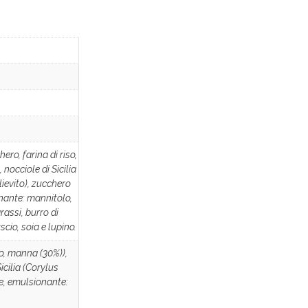
ro, farina di riso,
nocciole di Sicilia
lievito), zucchero
nante: mannitolo,
rassi, burro di
cio, soia e lupino.
o, manna (30%)),
icilia (Corylus
re, emulsionante: