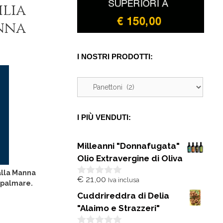
ilia
nna
I NOSTRI PRODOTTI:
I PIÙ VENDUTI:
Milleanni "Donnafugata"
Olio Extravergine di Oliva
alla Manna
€
21,00
Iva inclusa
0
spalmare.
s
Cuddrireddra di Delia
u
5
"Alaimo e Strazzeri"