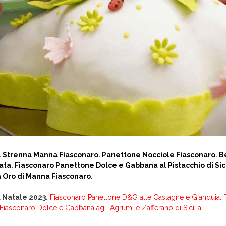
.
Strenna Manna Fiasconaro
.
Panettone Nocciole Fiasconaro
.
B
ata
.
Fiasconaro Panettone Dolce e Gabbana al Pistacchio di Sici
Oro di Manna Fiasconaro
.
à Natale 2023.
Fiasconaro Panettone D&G alle Castagne e Gianduia
.
Fiasconaro Dolce e Gabbana agli Agrumi e Zafferano di Sicilia