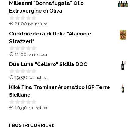
Milleanni "Donnafugata" Olio
Extravergine di Oliva
€
21,00
Iva inclusa
0
s
Cuddrireddra di Delia "Alaimo e
u
5
Strazzeri"
€
11,00
Iva inclusa
0
s
Due Lune "Cellaro" Sicilia DOC
u
5
€
19,90
Iva inclusa
0
s
Kikè Fina Traminer Aromatico IGP Terre
u
5
Siciliane
€
10,90
Iva inclusa
0
s
u
5
I NOSTRI CORRIERI: