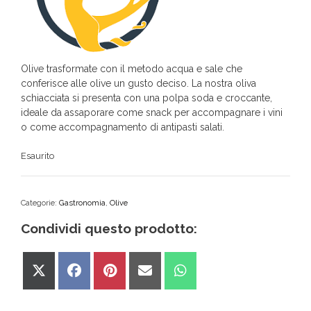
Olive trasformate con il metodo acqua e sale che
conferisce alle olive un gusto deciso. La nostra oliva
schiacciata si presenta con una polpa soda e croccante,
ideale da assaporare come snack per accompagnare i vini
o come accompagnamento di antipasti salati.
Esaurito
Categorie:
Gastronomia
,
Olive
Condividi questo prodotto:
Share
Share
Share
Share
Share
on
on
on
on
on
X
Facebook
Pinterest
Email
WhatsApp
(Twitter)