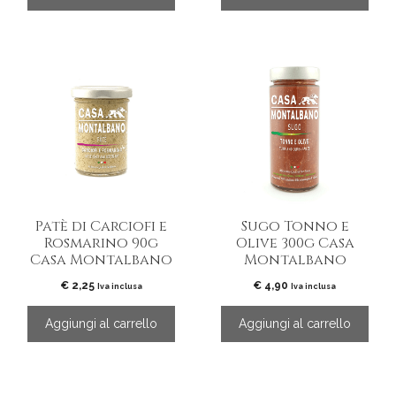
Patè di Carciofi e
Sugo Tonno e
Rosmarino 90g
Olive 300g Casa
Casa Montalbano
Montalbano
€
2,25
€
4,90
Iva inclusa
Iva inclusa
Aggiungi al carrello
Aggiungi al carrello