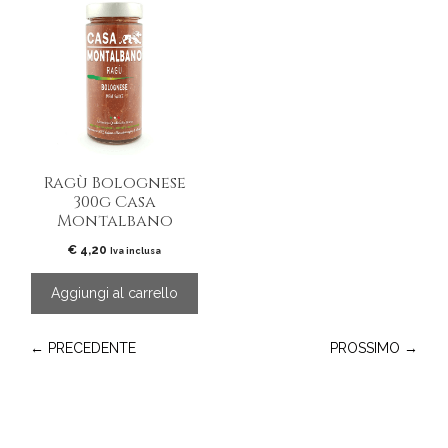
Ragù Bolognese
300g Casa
Montalbano
€
4,20
Iva inclusa
Aggiungi al carrello
← PRECEDENTE
PROSSIMO →