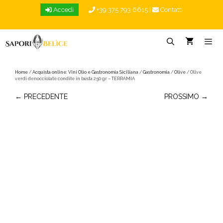
Vai
Accedi
+39 375 793 6615
|
Contatti
al
contenuto
Menu
Home
/
Acquista online: Vini Olio e Gastronomia Siciliana
/
Gastronomia
/
Olive
/ Olive
verdi denocciolate condite in busta 250 gr – TERRAMIA
← PRECEDENTE
PROSSIMO →