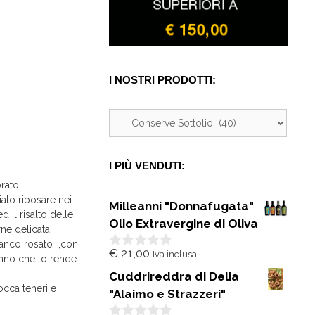
I NOSTRI PRODOTTI:
I PIÙ VENDUTI:
orato
iato riposare nei
Milleanni "Donnafugata"
 il risalto delle
Olio Extravergine di Oliva
ne delicata. I
bianco rosato ,con
€
21,00
Iva inclusa
0
tonno che lo rende
s
Cuddrireddra di Delia
u
occa teneri e
5
"Alaimo e Strazzeri"