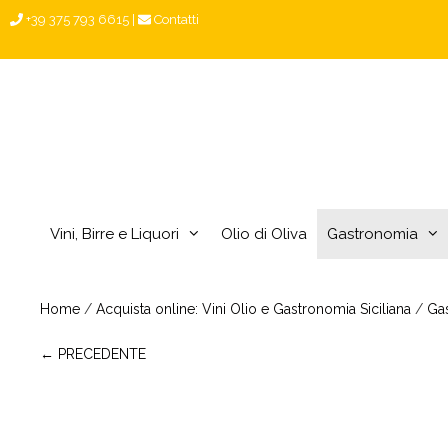
Vai
+39 375 793 6615
|
Contatti
al
contenuto
Vini, Birre e Liquori
Olio di Oliva
Gastronomia
Home
/
Acquista online: Vini Olio e Gastronomia Siciliana
/
Ga
← PRECEDENTE