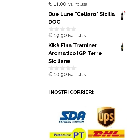
€
11,00
Iva inclusa
0
s
Due Lune "Cellaro" Sicilia
u
5
DOC
€
19,90
Iva inclusa
0
s
Kikè Fina Traminer
u
5
Aromatico IGP Terre
Siciliane
€
10,90
Iva inclusa
0
s
u
5
I NOSTRI CORRIERI: