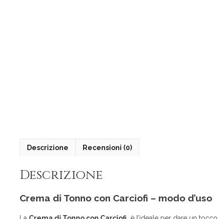
Descrizione
Recensioni (0)
Descrizione
Crema di Tonno con Carciofi – modo d’uso
La
Crema di Tonno con Carciofi
è l’ideale per dare un tocco 