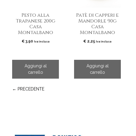
Pesto alla
Patè di Capperi e
Trapanese 200g
Mandorle 90g
Casa
Casa
Montalbano
Montalbano
€
3,90
€
2,25
Iva inclusa
Iva inclusa
Aggiungi al
Aggiungi al
carrello
carrello
← PRECEDENTE