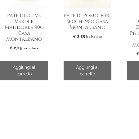
Patè di Olive
Patè di Pomodori
Verdi e
Secchi 90g Casa
Mandorle 90g
Montalbano
Z
Casa
Pis
€
2,25
Iva inclusa
Montalbano
Mo
€
2,25
Iva inclusa
Aggiungi al
Aggiungi al
carrello
carrello