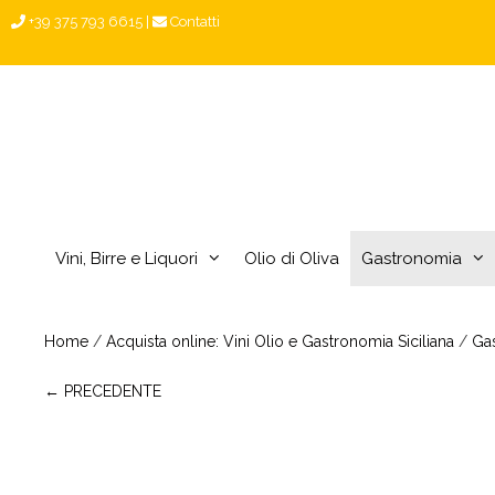
Vai
+39 375 793 6615
|
Contatti
al
contenuto
Vini, Birre e Liquori
Olio di Oliva
Gastronomia
Home
/
Acquista online: Vini Olio e Gastronomia Siciliana
/
Ga
← PRECEDENTE