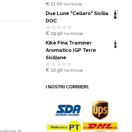
€
11,00
Iva inclusa
0
s
Due Lune "Cellaro" Sicilia
u
5
DOC
€
19,90
Iva inclusa
0
s
Kikè Fina Traminer
u
5
Aromatico IGP Terre
Siciliane
€
10,90
Iva inclusa
0
s
u
5
I NOSTRI CORRIERI:
 qualcosa di