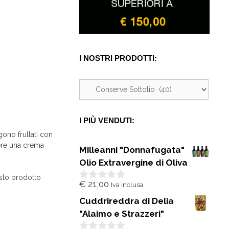
I NOSTRI PRODOTTI:
I PIÙ VENDUTI:
ono frullati con
nere una crema
Milleanni "Donnafugata"
Olio Extravergine di Oliva
sto prodotto
€
21,00
Iva inclusa
0
s
Cuddrireddra di Delia
u
5
"Alaimo e Strazzeri"