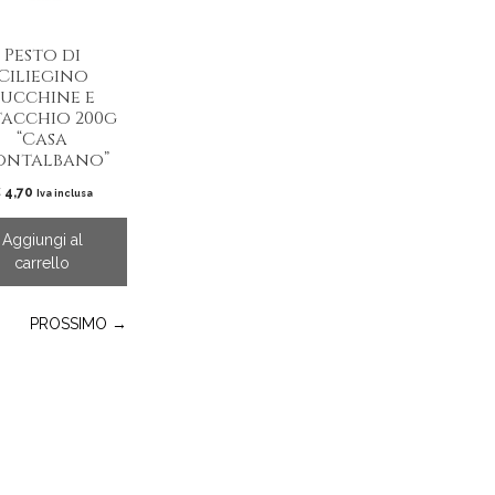
Pesto di
Ciliegino
ucchine e
tacchio 200g
“Casa
ntalbano”
€
4,70
Iva inclusa
Aggiungi al
carrello
PROSSIMO →