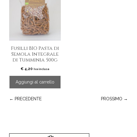
Fusilli BIO Pasta di
Semola Integrale
di Tumminia 500g
€
4,20
Iva inclusa
Aggiungi al carrello
← PRECEDENTE
PROSSIMO →