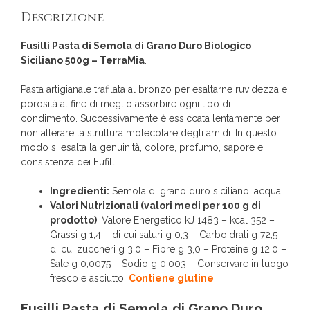
Descrizione
Fusilli Pasta di Semola di Grano Duro Biologico
Siciliano 500g – TerraMia
.
Pasta artigianale trafilata al bronzo per esaltarne ruvidezza e
porosità al fine di meglio assorbire ogni tipo di
condimento. Successivamente è essiccata lentamente per
non alterare la struttura molecolare degli amidi. In questo
modo si esalta la genuinità, colore, profumo, sapore e
consistenza dei Fufilli.
Ingredienti:
Semola di grano duro siciliano, acqua.
Valori Nutrizionali (valori medi per 100 g di
prodotto)
: Valore Energetico kJ 1483 – kcal 352 –
Grassi g 1,4 – di cui saturi g 0,3 – Carboidrati g 72,5 –
di cui zuccheri g 3,0 – Fibre g 3,0 – Proteine g 12,0 –
Sale g 0,0075 – Sodio g 0,003 – Conservare in luogo
fresco e asciutto.
Contiene glutine
Fusilli Pasta di Semola di Grano Duro