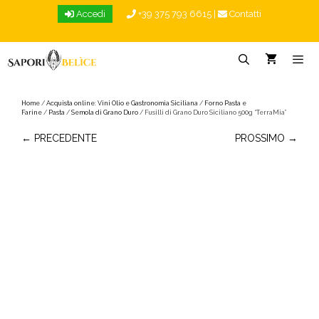
Vai
Accedi
+39 375 793 6615
|
Contatti
al
contenuto
Menu
Home
/
Acquista online: Vini Olio e Gastronomia Siciliana
/
Forno Pasta e
Farine
/
Pasta
/
Semola di Grano Duro
/ Fusilli di Grano Duro Siciliano 500g “TerraMia”
← PRECEDENTE
PROSSIMO →