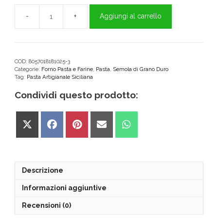
Aggiungi al carrello
Fusilli
di
Grano
Duro
Siciliano
COD:
8057018181025-3
Categorie:
Forno Pasta e Farine
,
Pasta
,
Semola di Grano Duro
500g
Tag:
Pasta Artigianale Siciliana
"TerraMia"
quantità
Condividi questo prodotto:
Share
Share
Share
Share
Share
on
on
on
on
on
X
Facebook
Pinterest
Email
WhatsApp
(Twitter)
Descrizione
Informazioni aggiuntive
Recensioni (0)