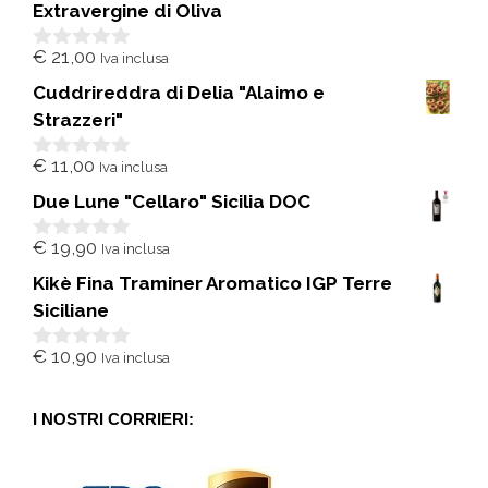
Extravergine di Oliva
€
21,00
Iva inclusa
0
s
Cuddrireddra di Delia "Alaimo e
u
5
Strazzeri"
€
11,00
Iva inclusa
0
s
Due Lune "Cellaro" Sicilia DOC
u
5
€
19,90
Iva inclusa
0
s
Kikè Fina Traminer Aromatico IGP Terre
u
5
Siciliane
€
10,90
Iva inclusa
0
s
u
5
I NOSTRI CORRIERI: