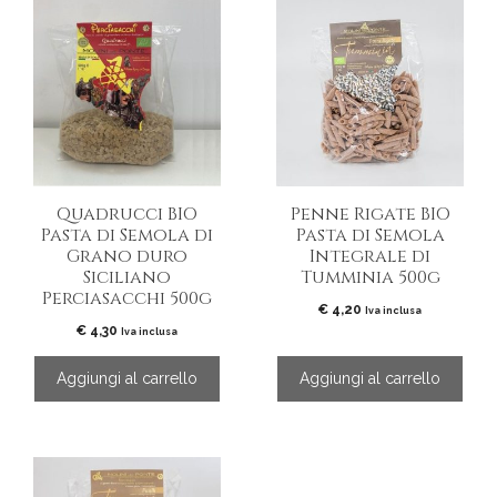
Quadrucci BIO
Penne Rigate BIO
Pasta di Semola di
Pasta di Semola
Grano duro
Integrale di
Siciliano
Tumminia 500g
Perciasacchi 500g
€
4,20
Iva inclusa
€
4,30
Iva inclusa
Aggiungi al carrello
Aggiungi al carrello