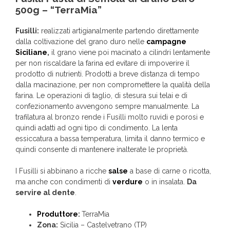
500g – “TerraMia”
Fusilli:
realizzati artigianalmente partendo direttamente
dalla coltivazione del grano duro nelle
campagne
Siciliane
,
il grano viene poi macinato a cilindri lentamente
per non riscaldare la farina ed evitare di impoverire il
prodotto di nutrienti. Prodotti a breve distanza di tempo
dalla macinazione, per non compromettere la qualità della
farina. Le operazioni di taglio, di stesura sui telai e di
confezionamento avvengono sempre manualmente. La
trafilatura al bronzo rende i Fusilli molto ruvidi e porosi e
quindi adatti ad ogni tipo di condimento. La lenta
essiccatura a bassa temperatura, limita il danno termico e
quindi consente di mantenere inalterate le proprietà.
I Fusilli si abbinano a ricche
salse
a base di carne o ricotta,
ma anche con condimenti di
verdure
o in insalata.
Da
servire al dente
.
Produttore
:
TerraMia
Zona:
Sicilia – Castelvetrano (TP)