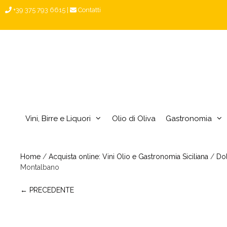
Vai
+39 375 793 6615
|
Contatti
al
contenuto
Vini, Birre e Liquori
Olio di Oliva
Gastronomia
Home
/
Acquista online: Vini Olio e Gastronomia Siciliana
/
Dol
Montalbano
← PRECEDENTE