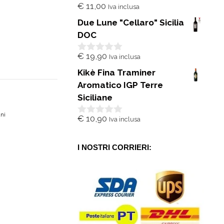
€
11,00
Iva inclusa
0
s
Due Lune "Cellaro" Sicilia
u
5
DOC
€
19,90
Iva inclusa
0
s
Kikè Fina Traminer
u
5
Aromatico IGP Terre
Siciliane
ani
€
10,90
Iva inclusa
0
s
u
5
I NOSTRI CORRIERI: