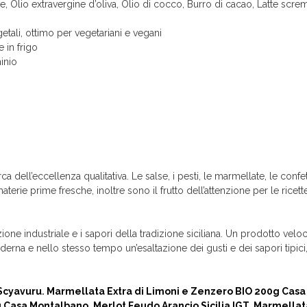
e, Olio extravergine d’oliva, Olio di cocco, Burro di cacao, Latte scre
etali, ottimo per vegetariani e vegani
 in frigo
minio
dell’eccellenza qualitativa. Le salse, i pesti, le marmellate, le confet
terie prime fresche, inoltre sono il frutto dell’attenzione per le ricett
ne industriale e i sapori della tradizione siciliana. Un prodotto veloc
erna e nello stesso tempo un’esaltazione dei gusti e dei sapori tipici, 
Scyavuru
.
Marmellata Extra di Limoni e Zenzero BIO 200g Cas
g Casa Montalbano
.
Merlot Feudo Arancio Sicilia IGT
.
Marmellata