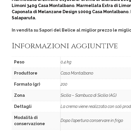
Limoni 340g Casa Montalbano
.
Marmellata Extra di Limo
Caponata di Melanzane Design 1000g Casa Montalbano
.
Salaparuta
.
In vendita su Sapori del Belice al miglior prezzo le migli
Informazioni aggiuntive
Peso
0,4 kg
Produttore
Casa Montalbano
Formato (gr)
200
Zona
Sicilia – Sambuca di Sicilia (AG)
Dettagli
La crema viene realizzata con soli prodo
Modalità di
Dopo l’apertura conservare in frigo
conservazione