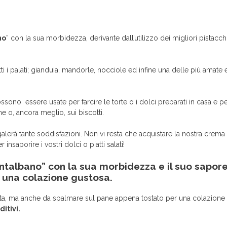
no
” con la sua morbidezza, derivante dall’utilizzo dei migliori pistacchi 
i i palati; gianduia, mandorle, nocciole ed infine una delle più amate e
ono essere usate per farcire le torte o i dolci preparati in casa e pe
 o, ancora meglio, sui biscotti.
alerà tante soddisfazioni. Non vi resta che acquistare la nostra crema 
nsaporire i vostri dolci o piatti salati!
talbano” con la sua morbidezza e il suo sapor
r una colazione gustosa.
rta, ma anche da spalmare sul pane appena tostato per una colazione 
itivi.