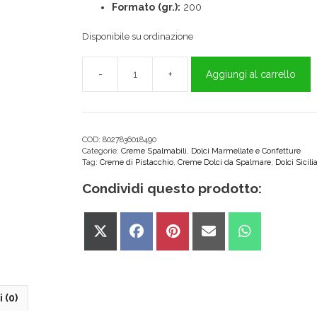
Formato
(gr.):
200
Disponibile su ordinazione
Aggiungi al carrello
Crema
di
Pistacchio
200g
Casa
COD:
8027836018490
Categorie:
Creme Spalmabili
,
Dolci Marmellate e Confetture
Montalbano
Tag:
Creme di Pistacchio
,
Creme Dolci da Spalmare
,
Dolci Sicili
quantità
Condividi questo prodotto:
Share
Share
Share
Share
Share
on
on
on
on
on
X
Facebook
Pinterest
Email
WhatsApp
(Twitter)
 (0)