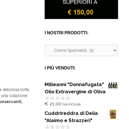
I NOSTRI PRODOTTI:
I PIÙ VENDUTI:
Milleanni "Donnafugata"
 deliziosa torta,
Olio Extravergine di Oliva
 una colazione
onservanti,
€
21,00
Iva inclusa
0
s
Cuddrireddra di Delia
u
5
"Alaimo e Strazzeri"