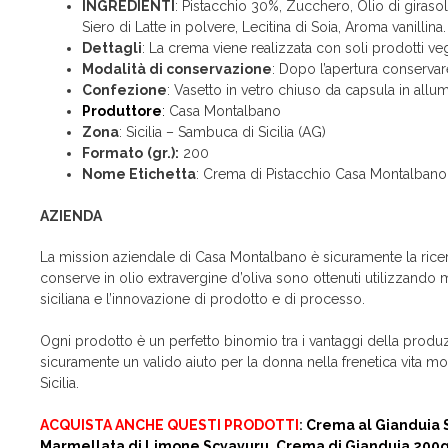
INGREDIENTI
: Pistacchio 30%, Zucchero, Olio di girasol
Siero di Latte in polvere, Lecitina di Soia, Aroma vanillina.
Dettagli
: La crema viene realizzata con soli prodotti veg
Modalità di conservazione
: Dopo l’apertura conservare
Confezione
: Vasetto in vetro chiuso da capsula in allu
Produttore
:
Casa Montalbano
Zona
: Sicilia – Sambuca di Sicilia (AG)
Formato
(gr.):
200
Nome Etichetta
: Crema di Pistacchio Casa Montalbano
AZIENDA
La mission aziendale di Casa Montalbano è sicuramente la ricerca 
conserve in olio extravergine d’oliva sono ottenuti utilizzando ma
siciliana e l’innovazione di prodotto e di processo.
Ogni prodotto è un perfetto binomio tra i vantaggi della produzio
sicuramente un valido aiuto per la donna nella frenetica vita mod
Sicilia.
ACQUISTA ANCHE QUESTI PRODOTTI
:
Crema al Gianduia 
Marmellata di Limone Scyavuru
.
Crema di Gianduia 200