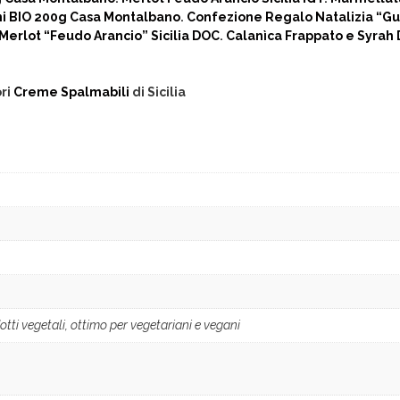
ni BIO 200g Casa Montalbano
.
Confezione Regalo Natalizia “Gu
Merlot “Feudo Arancio” Sicilia DOC
.
Calanìca Frappato e Syrah 
ori
Creme Spalmabili
di Sicilia
tti vegetali, ottimo per vegetariani e vegani