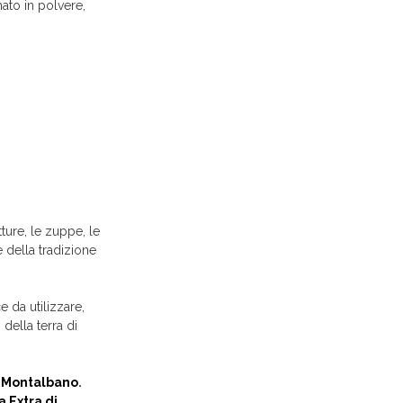
mato in polvere,
ture, le zuppe, le
e della tradizione
e da utilizzare,
della terra di
a Montalbano
.
 Extra di