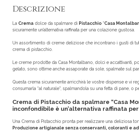
Descrizione
La
Crema
dolce da spalmare di
Pistacchio
“
Casa Montalba
sicuramente un’alternativa raffinata per una colazione gustosa.
Un assortimento di creme deliziose che incontrano i gusti di tutt
crema di pistacchio.
Le creme prodotte da Casa Montalbano, dolci e accattivanti, poss
gelato, sono ottime anche assaporate da sole, spalmate sul pane
Questa crema sicuramente arricchirà le vostre dispense e vi reg
consumarla “al naturale”, spalmandola su una fetta di pane, o per i
Crema di Pistacchio da spalmare “Casa Mon
inconfondibile è un’alternativa raffinata pe
Una Crema di Pistacchio pronta per realizzare una deliziosa to
Produzione artigianale senza conservanti, coloranti e add