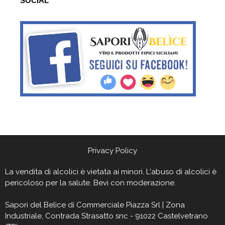
SOCIAL
Privacy Policy
La vendita di alcolici è vietata ai minori. L'abuso di alcolici è
pericoloso per la salute. Bevi con moderazione.
Sapori del Belìce
di Commerciale Piazza Srl | Zona
Industriale, Contrada Strasatto snc - 91022 Castelvetrano