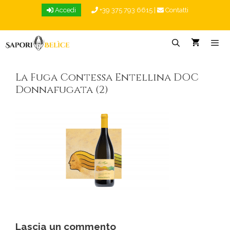
Vai
Accedi
+39 375 793 6615
|
Contatti
al
contenuto
Menu
La Fuga Contessa Entellina DOC
Donnafugata (2)
Lascia un commento