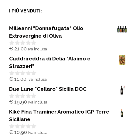
I PIÙ VENDUTI:
Milleanni "Donnafugata" Olio
Extravergine di Oliva
€
21,00
Iva inclusa
0
s
Cuddrireddra di Delia "Alaimo e
u
5
Strazzeri"
€
11,00
Iva inclusa
0
s
Due Lune "Cellaro" Sicilia DOC
u
5
€
19,90
Iva inclusa
0
s
Kikè Fina Traminer Aromatico IGP Terre
u
5
Siciliane
€
10,90
Iva inclusa
0