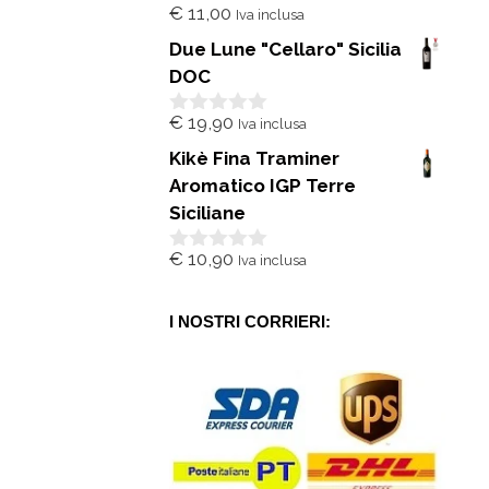
€
11,00
Iva inclusa
0
s
Due Lune "Cellaro" Sicilia
u
5
DOC
€
19,90
Iva inclusa
0
s
Kikè Fina Traminer
u
5
Aromatico IGP Terre
Siciliane
€
10,90
Iva inclusa
0
s
u
5
I NOSTRI CORRIERI: