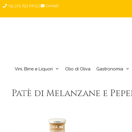
Vai
+39 375 793 6615
|
Contatti
al
contenuto
Vini, Birre e Liquori
Olio di Oliva
Gastronomia
Patè di Melanzane e Pepe