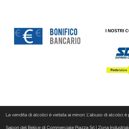
I NOSTRI 
La vendita di alcolici è vietata ai minori. L'abuso di alcolici
Sapori del Belìce
di Commerciale Piazza Srl | Zona Industrial