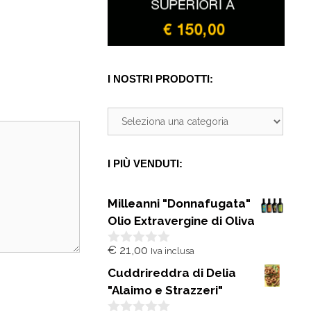
I NOSTRI PRODOTTI:
I PIÙ VENDUTI:
Milleanni "Donnafugata"
Olio Extravergine di Oliva
€
21,00
Iva inclusa
0
s
Cuddrireddra di Delia
u
5
"Alaimo e Strazzeri"