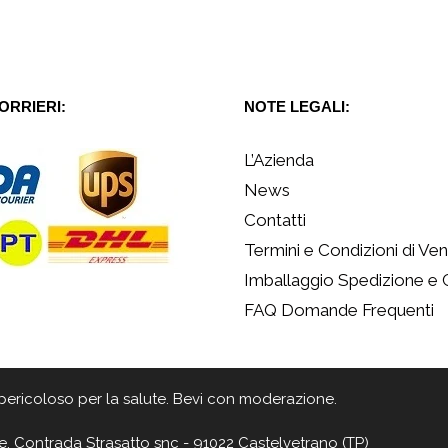
CORRIERI:
NOTE LEGALI:
L’Azienda
News
Contatti
Termini e Condizioni di Ven
Imballaggio Spedizione e
FAQ Domande Frequenti
 è pericoloso per la salute. Bevi con moderazione.
e, Contrada Strasatto snc - 91022 Castelvetrano (TP)