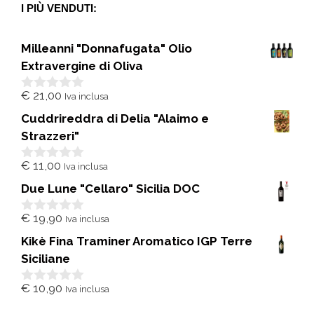
I PIÙ VENDUTI:
Milleanni "Donnafugata" Olio
Extravergine di Oliva
€
21,00
Iva inclusa
0
s
Cuddrireddra di Delia "Alaimo e
u
5
Strazzeri"
€
11,00
Iva inclusa
0
s
Due Lune "Cellaro" Sicilia DOC
u
5
€
19,90
Iva inclusa
0
s
Kikè Fina Traminer Aromatico IGP Terre
u
5
Siciliane
€
10,90
Iva inclusa
0
s