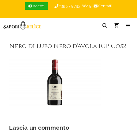
Vai
Accedi
+39 375 793 6615
|
Contatti
al
contenuto
Menu
Nero di Lupo Nero d’Avola IGP Cos2
Lascia un commento