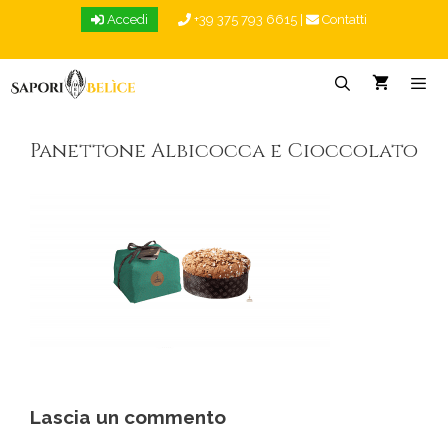
Vai
Accedi
+39 375 793 6615
|
Contatti
al
contenuto
Menu
Panettone Albicocca e Cioccolato
Lascia un commento