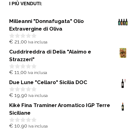
I PIÙ VENDUTI:
Milleanni "Donnafugata" Olio
Extravergine di Oliva
€
21,00
Iva inclusa
0
s
Cuddrireddra di Delia "Alaimo e
u
5
Strazzeri"
€
11,00
Iva inclusa
0
s
Due Lune "Cellaro" Sicilia DOC
u
5
€
19,90
Iva inclusa
0
s
Kikè Fina Traminer Aromatico IGP Terre
u
5
Siciliane
€
10,90
Iva inclusa
0
s