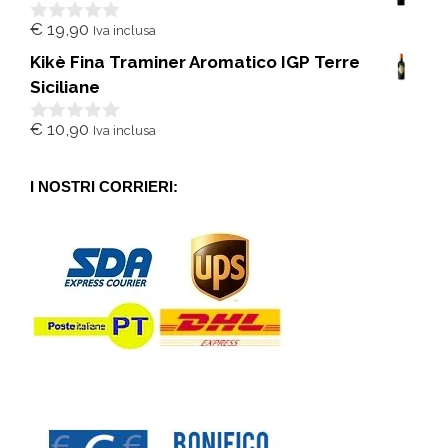
5
€
19,90
Iva inclusa
0
s
Kikè Fina Traminer Aromatico IGP Terre
u
5
Siciliane
€
10,90
Iva inclusa
0
s
u
5
I NOSTRI CORRIERI: