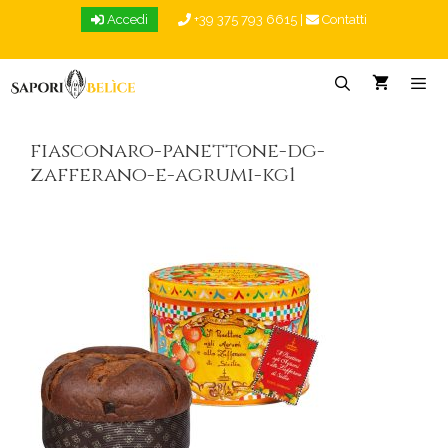
Vai
Accedi
+39 375 793 6615
|
Contatti
al
contenuto
Menu
fiasconaro-panettone-dg-
zafferano-e-agrumi-kg1