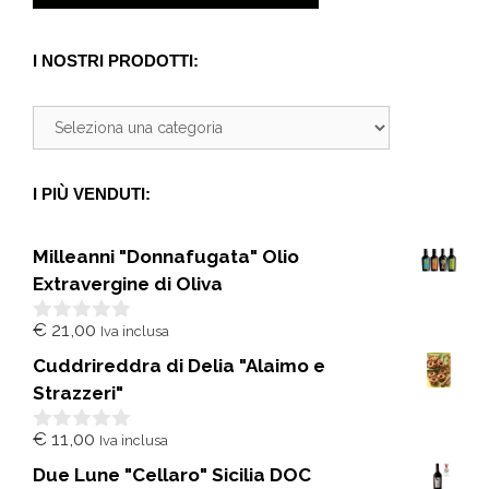
I NOSTRI PRODOTTI:
I PIÙ VENDUTI:
Milleanni "Donnafugata" Olio
Extravergine di Oliva
€
21,00
Iva inclusa
0
s
Cuddrireddra di Delia "Alaimo e
u
5
Strazzeri"
€
11,00
Iva inclusa
0
s
Due Lune "Cellaro" Sicilia DOC
u