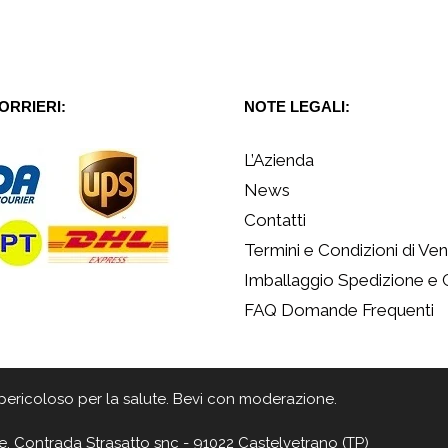
CORRIERI:
NOTE LEGALI:
L’Azienda
News
Contatti
Termini e Condizioni di Ven
Imballaggio Spedizione e
FAQ Domande Frequenti
 è pericoloso per la salute. Bevi con moderazione.
e, Contrada Strasatto snc - 91022 Castelvetrano (TP)