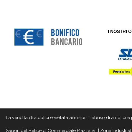
I NOSTRI 
La vendita di alcolici è vietata ai minori. L'abuso di alcolici
Sapori del Belìce
di Commerciale Piazza Srl | Zona Industrial