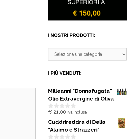
I NOSTRI PRODOTTI:
I PIÙ VENDUTI:
Milleanni "Donnafugata"
Olio Extravergine di Oliva
€
21,00
Iva inclusa
0
s
Cuddrireddra di Delia
u
5
"Alaimo e Strazzeri"