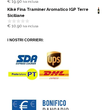
€
19,90
Iva inclusa
0
s
Kikè Fina Traminer Aromatico IGP Terre
u
5
Siciliane
€
10,90
Iva inclusa
0
s
u
5
I NOSTRI CORRIERI: