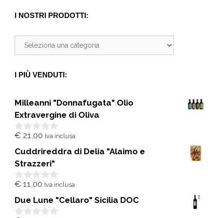
I NOSTRI PRODOTTI:
I PIÙ VENDUTI:
Milleanni "Donnafugata" Olio
Extravergine di Oliva
€
21,00
Iva inclusa
0
s
Cuddrireddra di Delia "Alaimo e
u
5
Strazzeri"
€
11,00
Iva inclusa
0
s
Due Lune "Cellaro" Sicilia DOC
u
5