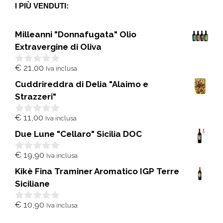
I PIÙ VENDUTI:
Milleanni "Donnafugata" Olio
Extravergine di Oliva
€
21,00
Iva inclusa
0
s
Cuddrireddra di Delia "Alaimo e
u
5
Strazzeri"
€
11,00
Iva inclusa
0
s
Due Lune "Cellaro" Sicilia DOC
u
5
€
19,90
Iva inclusa
0
s
Kikè Fina Traminer Aromatico IGP Terre
u
5
Siciliane
€
10,90
Iva inclusa
0
s