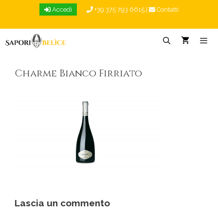
Vai
Accedi
+39 375 793 6615
|
Contatti
al
contenuto
Menu
Charme Bianco Firriato
Lascia un commento