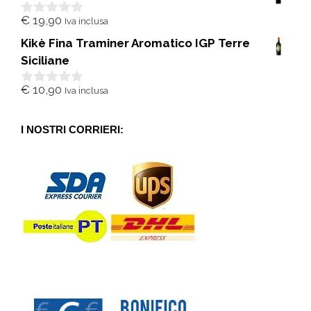
5
€
19,90
Iva inclusa
0
s
Kikè Fina Traminer Aromatico IGP Terre
u
5
Siciliane
€
10,90
Iva inclusa
0
s
u
5
I NOSTRI CORRIERI: