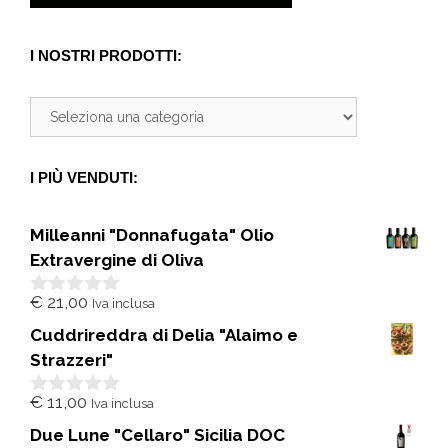
I NOSTRI PRODOTTI:
I PIÙ VENDUTI:
Milleanni "Donnafugata" Olio
Extravergine di Oliva
€
21,00
Iva inclusa
0
s
Cuddrireddra di Delia "Alaimo e
u
5
Strazzeri"
€
11,00
Iva inclusa
0
s
Due Lune "Cellaro" Sicilia DOC
u