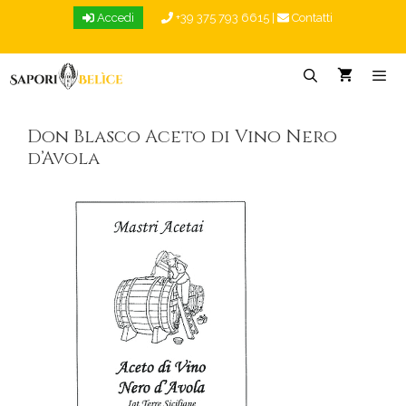
Vai
Accedi
+39 375 793 6615
|
Contatti
al
contenuto
Menu
Don Blasco Aceto di Vino Nero
d’Avola