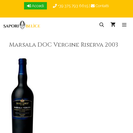
Vai
Accedi
+39 375 793 6615
|
Contatti
al
contenuto
Menu
Marsala DOC Vergine Riserva 2003