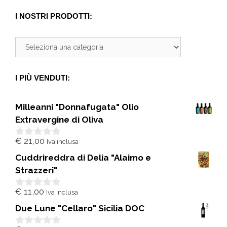
I NOSTRI PRODOTTI:
I PIÙ VENDUTI:
Milleanni "Donnafugata" Olio
Extravergine di Oliva
€
21,00
Iva inclusa
0
s
Cuddrireddra di Delia "Alaimo e
u
5
Strazzeri"
€
11,00
Iva inclusa
0
s
Due Lune "Cellaro" Sicilia DOC
u
5