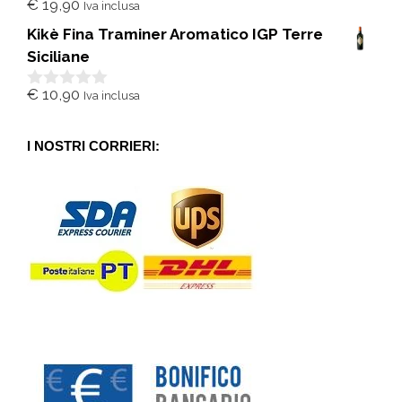
€
19,90
Iva inclusa
0
s
Kikè Fina Traminer Aromatico IGP Terre
u
5
Siciliane
€
10,90
Iva inclusa
0
s
u
5
I NOSTRI CORRIERI: