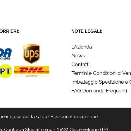
CORRIERI:
NOTE LEGALI:
L’Azienda
News
Contatti
Termini e Condizioni di Ven
Imballaggio Spedizione e
FAQ Domande Frequenti
 è pericoloso per la salute. Bevi con moderazione.
e, Contrada Strasatto snc - 91022 Castelvetrano (TP)