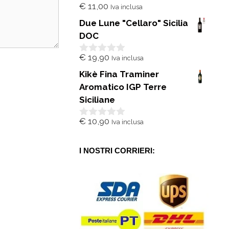
€
11,00
Iva inclusa
0
s
Due Lune "Cellaro" Sicilia
u
5
DOC
€
19,90
Iva inclusa
0
s
Kikè Fina Traminer
u
5
Aromatico IGP Terre
Siciliane
€
10,90
Iva inclusa
0
s
u
5
I NOSTRI CORRIERI: