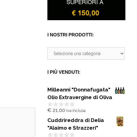
I NOSTRI PRODOTTI:
I PIÙ VENDUTI:
Milleanni "Donnafugata"
Olio Extravergine di Oliva
€
21,00
Iva inclusa
0
s
Cuddrireddra di Delia
u
5
"Alaimo e Strazzeri"