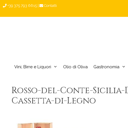
Vai
+39 375 793 6615
|
Contatti
al
contenuto
Vini, Birre e Liquori
Olio di Oliva
Gastronomia
Rosso-del-Conte-Sicilia
Cassetta-di-Legno