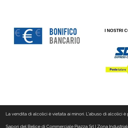
I NOSTRI 
La vendita di alcolici è vietata ai minori. L'abuso di alcolici
Sapori del Belìce
di Commerciale Piazza Srl | Zona Industrial