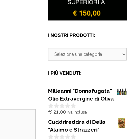
I NOSTRI PRODOTTI:
I PIÙ VENDUTI:
Milleanni "Donnafugata"
Olio Extravergine di Oliva
€
21,00
Iva inclusa
0
s
Cuddrireddra di Delia
u
5
"Alaimo e Strazzeri"