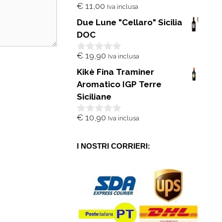
€
11,00
Iva inclusa
0
s
Due Lune "Cellaro" Sicilia
u
5
DOC
€
19,90
Iva inclusa
0
s
Kikè Fina Traminer
u
5
Aromatico IGP Terre
Siciliane
€
10,90
Iva inclusa
0
s
u
5
I NOSTRI CORRIERI: