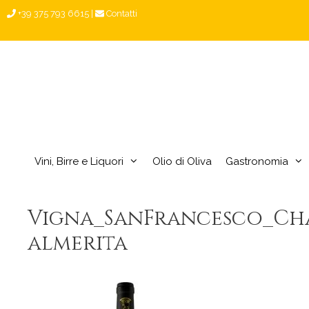
Vai
+39 375 793 6615
|
Contatti
al
contenuto
Vini, Birre e Liquori
Olio di Oliva
Gastronomia
Vigna_SanFrancesco_Cha
almerita