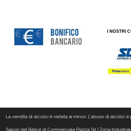
I NOSTRI 
La vendita di alcolici è vietata ai minori. L'abuso di alcolici
Sapori del Belìce
di Commerciale Piazza Srl | Zona Industrial