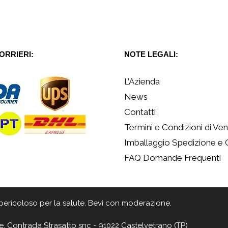
CORRIERI:
NOTE LEGALI:
L’Azienda
News
Contatti
Termini e Condizioni di Ven
Imballaggio Spedizione e
FAQ Domande Frequenti
 è pericoloso per la salute. Bevi con moderazione.
e, Contrada Strasatto snc - 91022 Castelvetrano (TP)