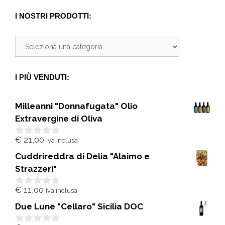
I NOSTRI PRODOTTI:
I PIÙ VENDUTI:
Milleanni "Donnafugata" Olio
Extravergine di Oliva
€
21,00
Iva inclusa
0
s
Cuddrireddra di Delia "Alaimo e
u
5
Strazzeri"
€
11,00
Iva inclusa
0
s
Due Lune "Cellaro" Sicilia DOC
u
5