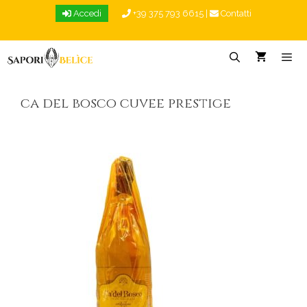
Vai
Accedi
+39 375 793 6615
|
Contatti
al
contenuto
Menu
ca del bosco cuvee prestige