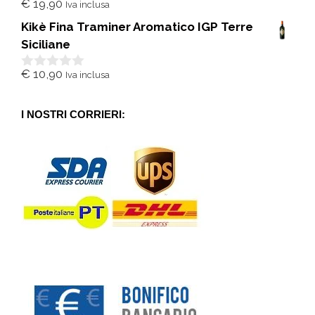
€
19,90
Iva inclusa
0
s
Kikè Fina Traminer Aromatico IGP Terre
u
5
Siciliane
€
10,90
Iva inclusa
0
s
u
5
I NOSTRI CORRIERI: