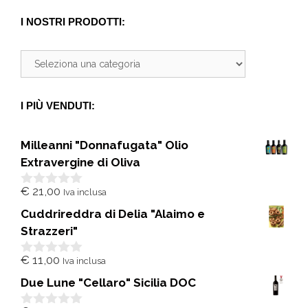
I NOSTRI PRODOTTI:
I PIÙ VENDUTI:
Milleanni "Donnafugata" Olio
Extravergine di Oliva
€
21,00
Iva inclusa
0
s
Cuddrireddra di Delia "Alaimo e
u
5
Strazzeri"
€
11,00
Iva inclusa
0
s
Due Lune "Cellaro" Sicilia DOC
u
5