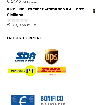
€
19,90
Iva inclusa
0
s
Kikè Fina Traminer Aromatico IGP Terre
u
5
Siciliane
€
10,90
Iva inclusa
0
s
u
5
I NOSTRI CORRIERI: