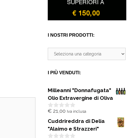
I NOSTRI PRODOTTI:
I PIÙ VENDUTI:
Milleanni "Donnafugata"
Olio Extravergine di Oliva
€
21,00
Iva inclusa
0
s
Cuddrireddra di Delia
u
5
"Alaimo e Strazzeri"