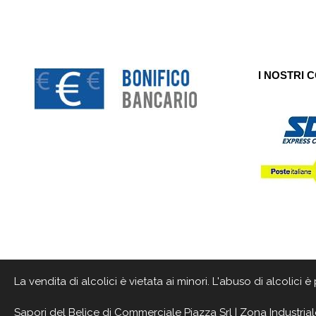
I NOSTRI 
La vendita di alcolici è vietata ai minori. L'abuso di alcolici
Sapori del Belìce
di Commerciale Piazza Srl | Zona Industrial