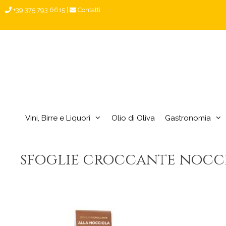
Vai
+39 375 793 6615
|
Contatti
al
contenuto
Vini, Birre e Liquori
Olio di Oliva
Gastronomia
sfoglie croccante noccio