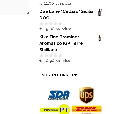
€
11,00
Iva inclusa
0
s
Due Lune "Cellaro" Sicilia
u
5
DOC
€
19,90
Iva inclusa
0
s
Kikè Fina Traminer
u
5
Aromatico IGP Terre
Siciliane
€
10,90
Iva inclusa
0
s
u
5
I NOSTRI CORRIERI: