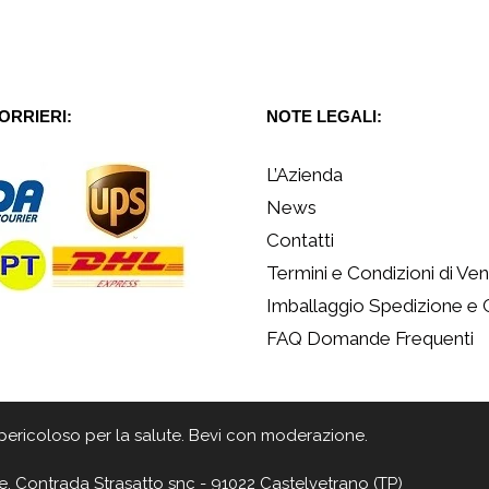
CORRIERI:
NOTE LEGALI:
L’Azienda
News
Contatti
Termini e Condizioni di Ven
Imballaggio Spedizione e
FAQ Domande Frequenti
 è pericoloso per la salute. Bevi con moderazione.
e, Contrada Strasatto snc - 91022 Castelvetrano (TP)