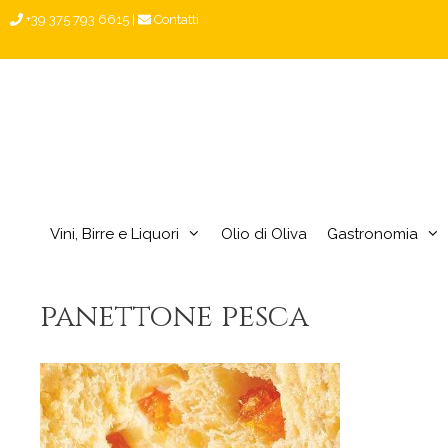
Vai
+39 375 793 6615
|
Contatti
al
contenuto
Vini, Birre e Liquori
Olio di Oliva
Gastronomia
panettone pesca