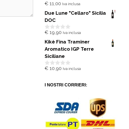
€
11,00
Iva inclusa
0
s
Due Lune "Cellaro" Sicilia
u
5
DOC
€
19,90
Iva inclusa
0
s
Kikè Fina Traminer
u
5
Aromatico IGP Terre
Siciliane
€
10,90
Iva inclusa
0
s
u
5
I NOSTRI CORRIERI: