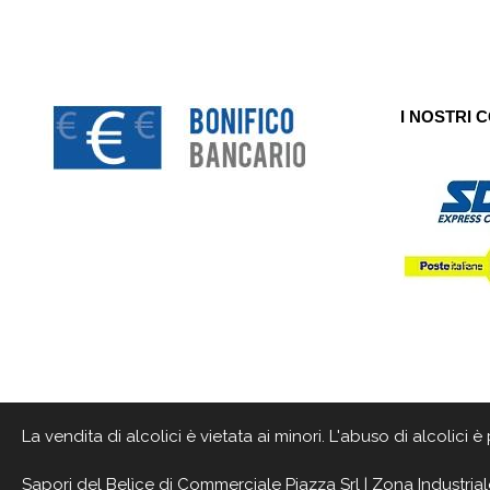
I NOSTRI 
La vendita di alcolici è vietata ai minori. L'abuso di alcolici
Sapori del Belìce
di Commerciale Piazza Srl | Zona Industrial