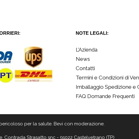
CORRIERI:
NOTE LEGALI:
L’Azienda
News
Contatti
Termini e Condizioni di Ven
Imballaggio Spedizione e
FAQ Domande Frequenti
 è pericoloso per la salute. Bevi con moderazione.
e, Contrada Strasatto snc - 91022 Castelvetrano (TP)