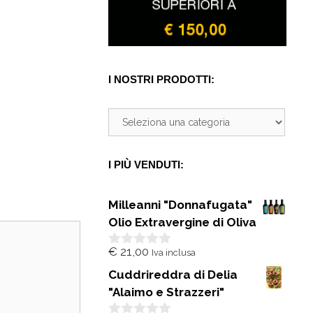
I NOSTRI PRODOTTI:
I PIÙ VENDUTI:
Milleanni "Donnafugata"
Olio Extravergine di Oliva
€
21,00
Iva inclusa
0
s
Cuddrireddra di Delia
u
5
"Alaimo e Strazzeri"