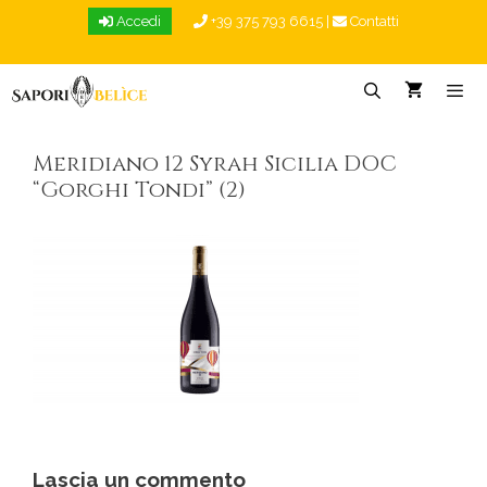
Vai
Accedi
+39 375 793 6615
|
Contatti
al
contenuto
Menu
Meridiano 12 Syrah Sicilia DOC
“Gorghi Tondi” (2)
Lascia un commento