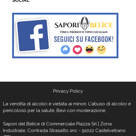
SOCIAL
Privacy Policy
La vendita di alcolici è vietata ai minori. L'abuso di alcolici è
pericoloso per la salute. Bevi con moderazione.
Sapori del Belìce
di Commerciale Piazza Srl | Zona
Industriale, Contrada Strasatto snc - 91022 Castelvetrano