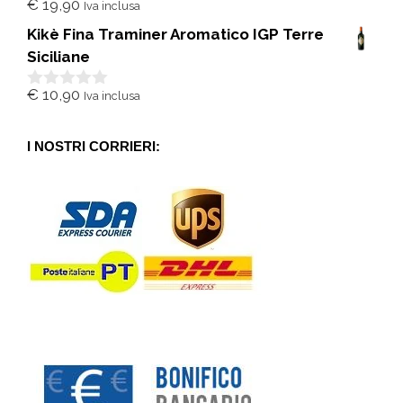
€
19,90
Iva inclusa
0
s
Kikè Fina Traminer Aromatico IGP Terre
u
5
Siciliane
€
10,90
Iva inclusa
0
s
u
5
I NOSTRI CORRIERI: