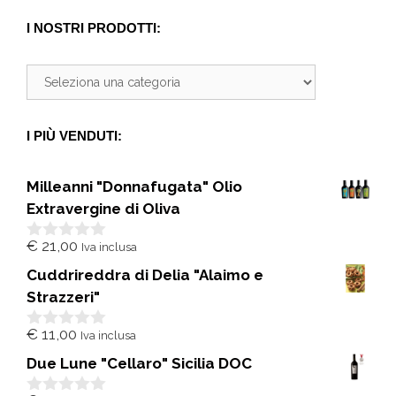
I NOSTRI PRODOTTI:
I PIÙ VENDUTI:
Milleanni "Donnafugata" Olio
Extravergine di Oliva
€
21,00
Iva inclusa
0
s
Cuddrireddra di Delia "Alaimo e
u
5
Strazzeri"
€
11,00
Iva inclusa
0
s
Due Lune "Cellaro" Sicilia DOC
u
5