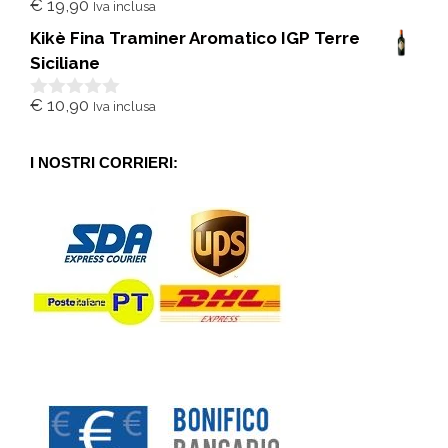
€
19,90
Iva inclusa
0
s
Kikè Fina Traminer Aromatico IGP Terre
u
5
Siciliane
€
10,90
Iva inclusa
0
s
u
5
I NOSTRI CORRIERI: