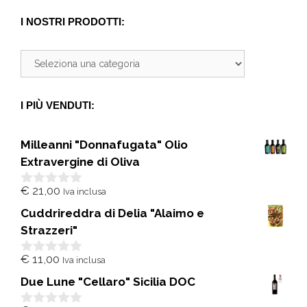
I NOSTRI PRODOTTI:
I PIÙ VENDUTI:
Milleanni "Donnafugata" Olio
Extravergine di Oliva
€
21,00
Iva inclusa
0
s
Cuddrireddra di Delia "Alaimo e
u
5
Strazzeri"
€
11,00
Iva inclusa
0
s
Due Lune "Cellaro" Sicilia DOC
u
5