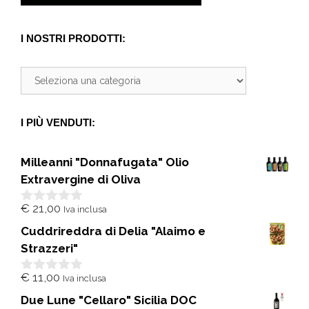
I NOSTRI PRODOTTI:
I PIÙ VENDUTI:
Milleanni "Donnafugata" Olio
Extravergine di Oliva
€
21,00
Iva inclusa
0
s
Cuddrireddra di Delia "Alaimo e
u
5
Strazzeri"
€
11,00
Iva inclusa
0
s
Due Lune "Cellaro" Sicilia DOC
u