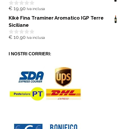
5
€
19,90
Iva inclusa
0
s
Kikè Fina Traminer Aromatico IGP Terre
u
5
Siciliane
€
10,90
Iva inclusa
0
s
u
5
I NOSTRI CORRIERI: