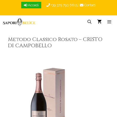
Vai
Accedi
+39 375 793 6615
|
Contatti
al
contenuto
Menu
Metodo Classico Rosato – CRISTO
DI CAMPOBELLO