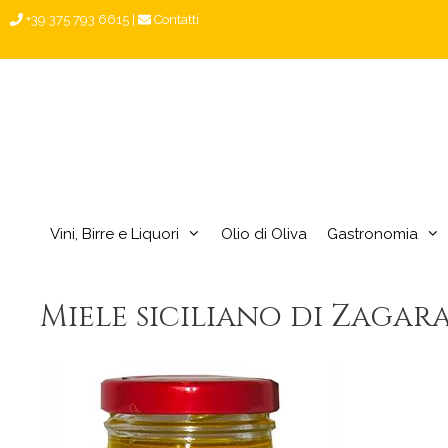
Vai
+39 375 793 6615
|
Contatti
al
contenuto
Vini, Birre e Liquori
Olio di Oliva
Gastronomia
Miele siciliano di Zagar