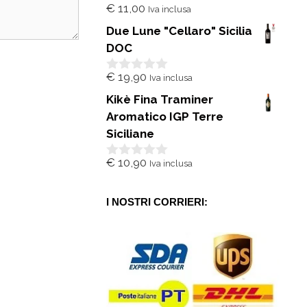
€
11,00
Iva inclusa
0
s
Due Lune "Cellaro" Sicilia
u
5
DOC
€
19,90
Iva inclusa
0
s
Kikè Fina Traminer
u
5
Aromatico IGP Terre
Siciliane
€
10,90
Iva inclusa
0
s
u
5
I NOSTRI CORRIERI: