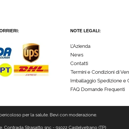
CORRIERI:
NOTE LEGALI:
L’Azienda
News
Contatti
Termini e Condizioni di Ven
Imballaggio Spedizione e
FAQ Domande Frequenti
 è pericoloso per la salute. Bevi con moderazione.
e, Contrada Strasatto snc - 91022 Castelvetrano (TP)