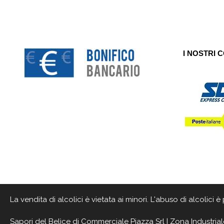
I NOSTRI 
La vendita di alcolici è vietata ai minori. L'abuso di alcolici
Sapori del Belìce
di Commerciale Piazza Srl | Zona Industrial