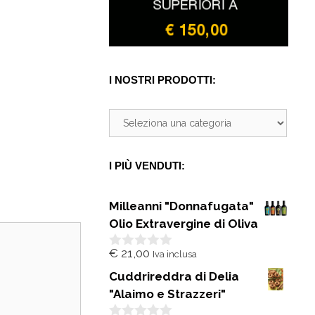
I NOSTRI PRODOTTI:
I PIÙ VENDUTI:
Milleanni "Donnafugata"
Olio Extravergine di Oliva
€
21,00
Iva inclusa
0
s
Cuddrireddra di Delia
u
5
"Alaimo e Strazzeri"