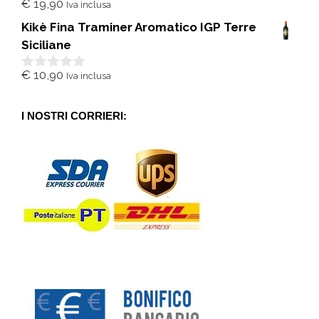
€
19,90
Iva inclusa
0
s
Kikè Fina Traminer Aromatico IGP Terre
u
5
Siciliane
€
10,90
Iva inclusa
0
s
u
5
I NOSTRI CORRIERI: