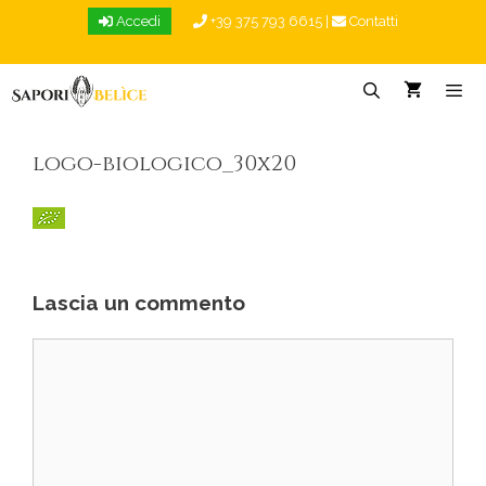
Vai
Accedi
+39 375 793 6615
|
Contatti
al
contenuto
Menu
logo-biologico_30x20
Lascia un commento
Commento