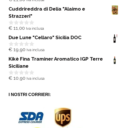
0
s
Cuddrireddra di Delia "Alaimo e
u
5
Strazzeri"
€
11,00
Iva inclusa
0
s
Due Lune "Cellaro" Sicilia DOC
u
5
€
19,90
Iva inclusa
0
s
Kikè Fina Traminer Aromatico IGP Terre
u
5
Siciliane
€
10,90
Iva inclusa
0
s
u
5
I NOSTRI CORRIERI: