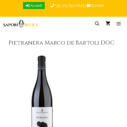
Vai
Accedi
+39 375 793 6615
|
Contatti
al
contenuto
Menu
Pietranera Marco de Bartoli DOC