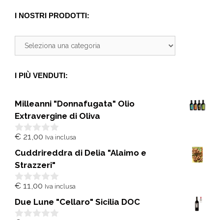
I NOSTRI PRODOTTI:
I PIÙ VENDUTI:
Milleanni "Donnafugata" Olio
Extravergine di Oliva
€
21,00
Iva inclusa
0
s
Cuddrireddra di Delia "Alaimo e
u
5
Strazzeri"
€
11,00
Iva inclusa
0
s
Due Lune "Cellaro" Sicilia DOC
u
5