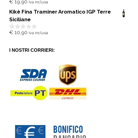
€
19,90
Iva inclusa
0
s
Kikè Fina Traminer Aromatico IGP Terre
u
5
Siciliane
€
10,90
Iva inclusa
0
s
u
5
I NOSTRI CORRIERI: