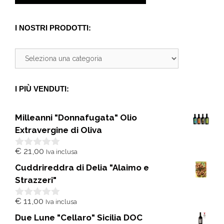
I NOSTRI PRODOTTI:
I PIÙ VENDUTI:
Milleanni "Donnafugata" Olio
Extravergine di Oliva
€
21,00
Iva inclusa
0
s
Cuddrireddra di Delia "Alaimo e
u
5
Strazzeri"
€
11,00
Iva inclusa
0
s
Due Lune "Cellaro" Sicilia DOC
u