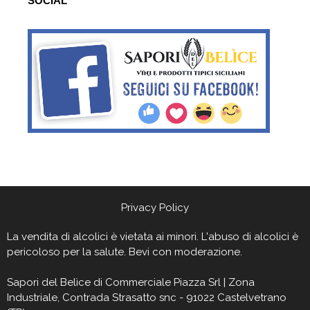
SOCIAL
Privacy Policy
La vendita di alcolici è vietata ai minori. L'abuso di alcolici è
pericoloso per la salute. Bevi con moderazione.
Sapori del Belìce
di Commerciale Piazza Srl | Zona
Industriale, Contrada Strasatto snc - 91022 Castelvetrano