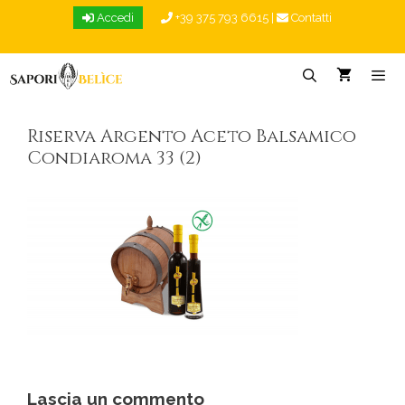
Vai
Accedi
+39 375 793 6615
|
Contatti
al
contenuto
Menu
Riserva Argento Aceto Balsamico
Condiaroma 33 (2)
Lascia un commento