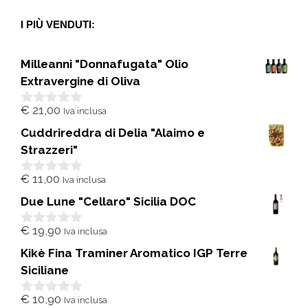
I PIÙ VENDUTI:
Milleanni "Donnafugata" Olio
Extravergine di Oliva
€
21,00
Iva inclusa
0
s
Cuddrireddra di Delia "Alaimo e
u
5
Strazzeri"
€
11,00
Iva inclusa
0
s
Due Lune "Cellaro" Sicilia DOC
u
5
€
19,90
Iva inclusa
0
s
Kikè Fina Traminer Aromatico IGP Terre
u
5
Siciliane
€
10,90
Iva inclusa
0