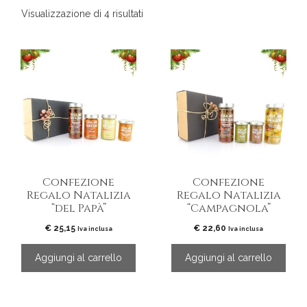
Ordina
Visualizzazione di 4 risultati
in
base
al
più
recente
Confezione
Confezione
Regalo Natalizia
Regalo Natalizia
“del Papà”
“Campagnola”
€
25,15
€
22,60
Iva inclusa
Iva inclusa
Aggiungi al carrello
Aggiungi al carrello