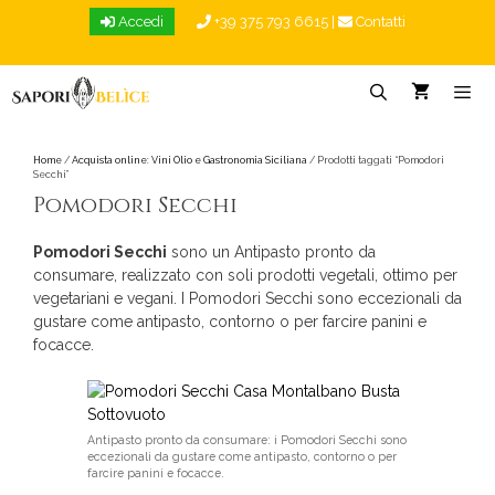
Vai
Accedi
+39 375 793 6615
|
Contatti
al
contenuto
Menu
Home
/
Acquista online: Vini Olio e Gastronomia Siciliana
/ Prodotti taggati “Pomodori
Secchi”
Pomodori Secchi
Pomodori Secchi
sono un Antipasto pronto da
consumare, realizzato con soli prodotti vegetali, ottimo per
vegetariani e vegani. I Pomodori Secchi sono eccezionali da
gustare come antipasto, contorno o per farcire panini e
focacce.
Antipasto pronto da consumare: i Pomodori Secchi sono
eccezionali da gustare come antipasto, contorno o per
farcire panini e focacce.