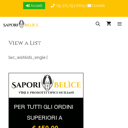
Vai
Accedi
+39 375 793 6615
|
Contatti
al
contenuto
Menu
View a List
[wc_wishlists_single ]