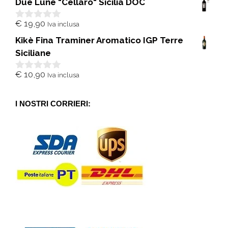
Due Lune "Cellaro" Sicilia DOC
u
5
€
19,90
Iva inclusa
0
s
Kikè Fina Traminer Aromatico IGP Terre
u
5
Siciliane
€
10,90
Iva inclusa
0
s
u
5
I NOSTRI CORRIERI: