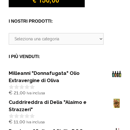
I NOSTRI PRODOTTI:
I PIÙ VENDUTI:
Milleanni "Donnafugata" Olio
Extravergine di Oliva
€
21,00
Iva inclusa
0
s
Cuddrireddra di Delia "Alaimo e
u
5
Strazzeri"
€
11,00
Iva inclusa
0
s