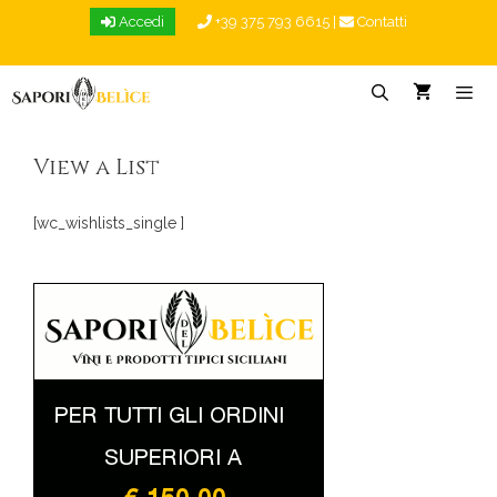
Vai
Accedi
+39 375 793 6615
|
Contatti
al
contenuto
Menu
View a List
[wc_wishlists_single ]