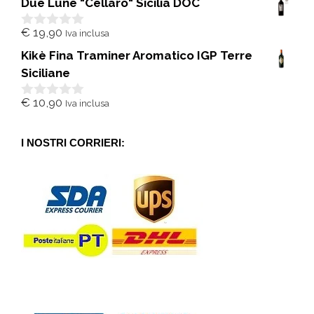
Due Lune "Cellaro" Sicilia DOC
u
5
€
19,90
Iva inclusa
0
s
Kikè Fina Traminer Aromatico IGP Terre
u
5
Siciliane
€
10,90
Iva inclusa
0
s
u
5
I NOSTRI CORRIERI: