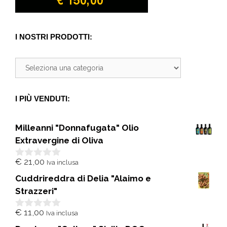
I NOSTRI PRODOTTI:
I PIÙ VENDUTI:
Milleanni "Donnafugata" Olio
Extravergine di Oliva
€
21,00
Iva inclusa
0
s
Cuddrireddra di Delia "Alaimo e
u
5
Strazzeri"
€
11,00
Iva inclusa
0
s