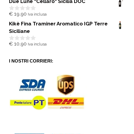
Due Lune "Cellaro" Sicilia DOC
u
5
€
19,90
Iva inclusa
0
s
Kikè Fina Traminer Aromatico IGP Terre
u
5
Siciliane
€
10,90
Iva inclusa
0
s
u
5
I NOSTRI CORRIERI: