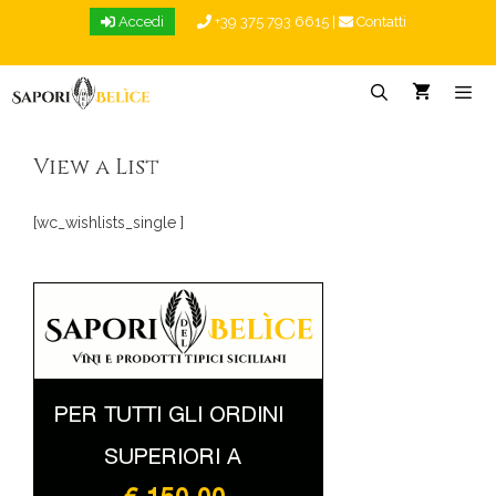
Vai
Accedi
+39 375 793 6615
|
Contatti
al
contenuto
Menu
View a List
[wc_wishlists_single ]