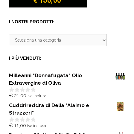
I NOSTRI PRODOTTI:
I PIÙ VENDUTI:
Milleanni "Donnafugata" Olio
Extravergine di Oliva
€
21,00
Iva inclusa
0
s
Cuddrireddra di Delia "Alaimo e
u
5
Strazzeri"
€
11,00
Iva inclusa
0
s