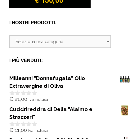
I NOSTRI PRODOTTI:
I PIÙ VENDUTI:
Milleanni "Donnafugata" Olio
Extravergine di Oliva
€
21,00
Iva inclusa
0
s
Cuddrireddra di Delia "Alaimo e
u
5
Strazzeri"
€
11,00
Iva inclusa
0
s