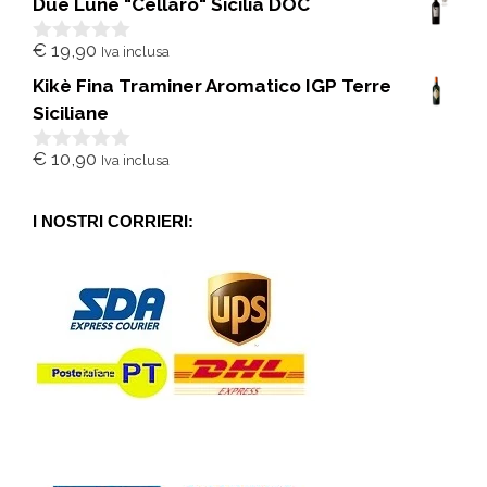
Due Lune "Cellaro" Sicilia DOC
u
5
€
19,90
Iva inclusa
0
s
Kikè Fina Traminer Aromatico IGP Terre
u
5
Siciliane
€
10,90
Iva inclusa
0
s
u
5
I NOSTRI CORRIERI: