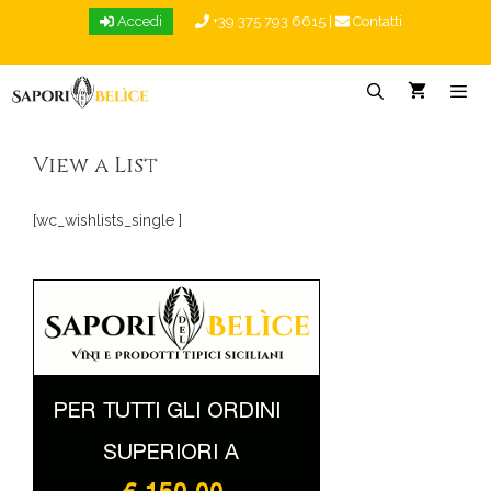
Vai
Accedi
+39 375 793 6615
|
Contatti
al
contenuto
Menu
View a List
[wc_wishlists_single ]