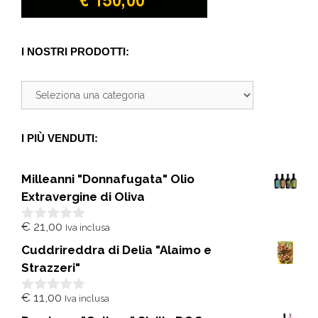
I NOSTRI PRODOTTI:
I PIÙ VENDUTI:
Milleanni "Donnafugata" Olio
Extravergine di Oliva
€
21,00
Iva inclusa
0
s
Cuddrireddra di Delia "Alaimo e
u
5
Strazzeri"
€
11,00
Iva inclusa
0
s