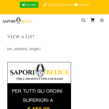
Vai
Accedi
+39 375 793 6615
|
Contatti
al
contenuto
Menu
View a List
[wc_wishlists_single ]