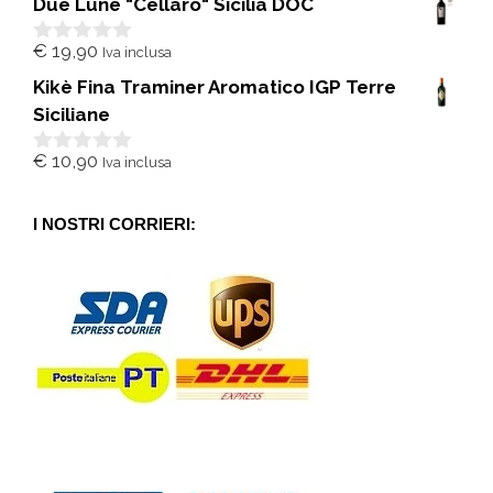
Due Lune "Cellaro" Sicilia DOC
u
5
€
19,90
Iva inclusa
0
s
Kikè Fina Traminer Aromatico IGP Terre
u
5
Siciliane
€
10,90
Iva inclusa
0
s
u
5
I NOSTRI CORRIERI: