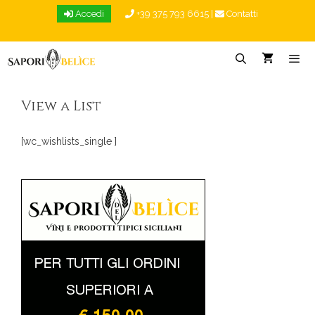
Vai
Accedi
+39 375 793 6615
|
Contatti
al
contenuto
Menu
View a List
[wc_wishlists_single ]