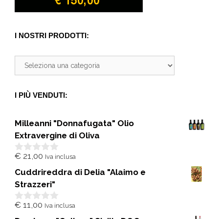
I NOSTRI PRODOTTI:
I PIÙ VENDUTI:
Milleanni "Donnafugata" Olio
Extravergine di Oliva
€
21,00
Iva inclusa
0
s
Cuddrireddra di Delia "Alaimo e
u
5
Strazzeri"
€
11,00
Iva inclusa
0
s