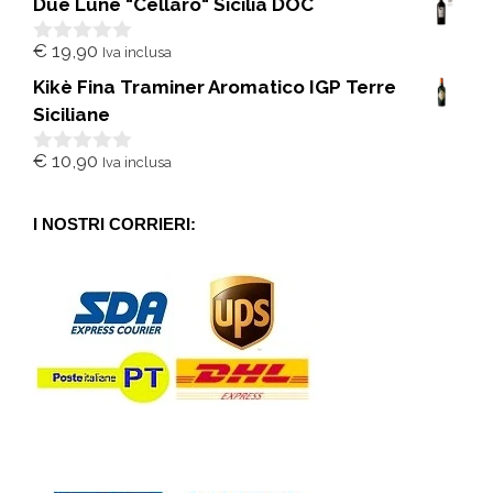
Due Lune "Cellaro" Sicilia DOC
u
5
€
19,90
Iva inclusa
0
s
Kikè Fina Traminer Aromatico IGP Terre
u
5
Siciliane
€
10,90
Iva inclusa
0
s
u
5
I NOSTRI CORRIERI: