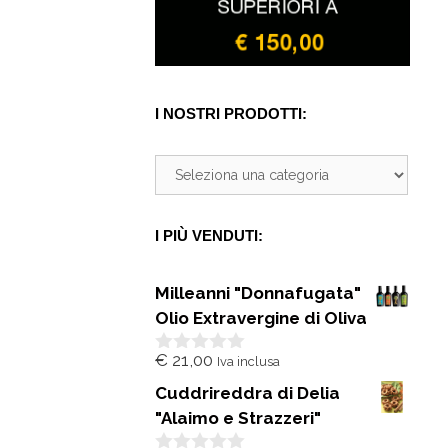
I NOSTRI PRODOTTI:
I PIÙ VENDUTI:
Milleanni "Donnafugata"
Olio Extravergine di Oliva
€
21,00
Iva inclusa
0
s
Cuddrireddra di Delia
u
5
"Alaimo e Strazzeri"