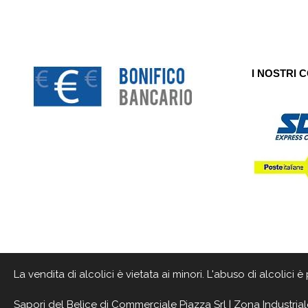
I NOSTRI 
La vendita di alcolici è vietata ai minori. L'abuso di alcolici
Sapori del Belìce
di Commerciale Piazza Srl | Zona Industrial