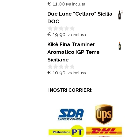
€
11,00
Iva inclusa
0
s
Due Lune "Cellaro" Sicilia
u
5
DOC
€
19,90
Iva inclusa
0
s
Kikè Fina Traminer
u
5
Aromatico IGP Terre
Siciliane
€
10,90
Iva inclusa
0
s
u
5
I NOSTRI CORRIERI: