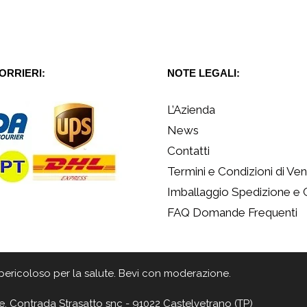
CORRIERI:
NOTE LEGALI:
L’Azienda
News
Contatti
Termini e Condizioni di Ven
Imballaggio Spedizione e
FAQ Domande Frequenti
 è pericoloso per la salute. Bevi con moderazione.
e, Contrada Strasatto snc - 91022 Castelvetrano (TP)